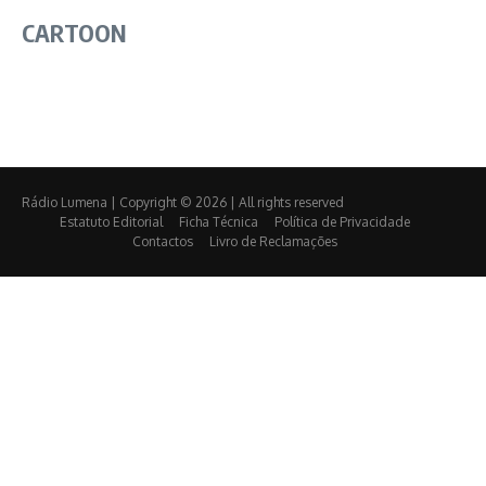
CARTOON
Rádio Lumena | Copyright © 2026 | All rights reserved
Estatuto Editorial
Ficha Técnica
Política de Privacidade
Contactos
Livro de Reclamações