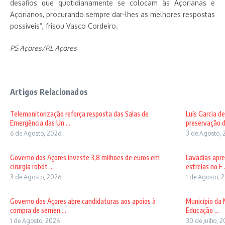
desafios que quotidianamente se colocam às Açorianas e
Açorianos, procurando sempre dar-lhes as melhores respostas
possíveis”, frisou Vasco Cordeiro.
PS Açores/RL Açores
Artigos Relacionados
Telemonitorização reforça resposta das Salas de
Luís Garcia d
Emergência das Un ...
preservação d
6 de Agosto, 2026
3 de Agosto, 
Governo dos Açores investe 3,8 milhões de euros em
Lavadias apre
cirurgia robót ...
estrelas no F .
3 de Agosto, 2026
1 de Agosto, 
Governo dos Açores abre candidaturas aos apoios à
Município da 
compra de semen ...
Educação ...
1 de Agosto, 2026
30 de Julho, 