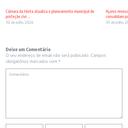
Câmara da Horta atualiza o planeamento municipal de
Açores renov
proteção civi ...
consolidam pos
30 de Julho, 2026
30 de Julho, 
Deixe um Comentário
O seu endereço de email não será publicado.
Campos
obrigatórios marcados com
*