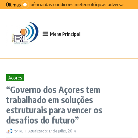
Ir para o conteúdo
Na sequência das condições meteorológicas adversas que afe
Últimas
Menu Principal
Açores
“Governo dos Açores tem
trabalhado em soluções
estruturais para vencer os
desafios do futuro”
Por
RL
Atualizado: 17 de Julho, 2014