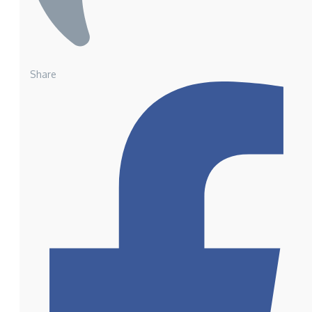
Share