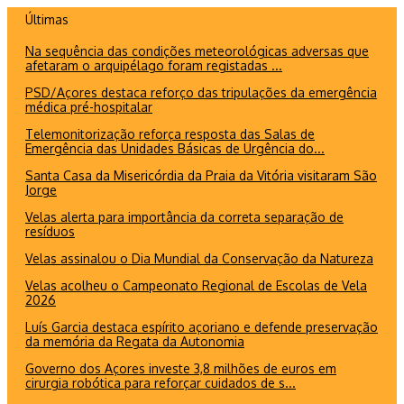
Ir
Últimas
para
Na sequência das condições meteorológicas adversas que
o
afetaram o arquipélago foram registadas ...
conteúdo
PSD/Açores destaca reforço das tripulações da emergência
médica pré-hospitalar
Telemonitorização reforça resposta das Salas de
Emergência das Unidades Básicas de Urgência do...
Santa Casa da Misericórdia da Praia da Vitória visitaram São
Jorge
Velas alerta para importância da correta separação de
resíduos
Velas assinalou o Dia Mundial da Conservação da Natureza
Velas acolheu o Campeonato Regional de Escolas de Vela
2026
Luís Garcia destaca espírito açoriano e defende preservação
da memória da Regata da Autonomia
Governo dos Açores investe 3,8 milhões de euros em
cirurgia robótica para reforçar cuidados de s...