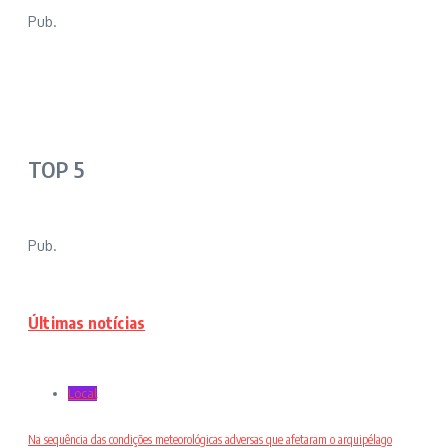
Pub.
TOP 5
Pub.
Últimas notícias
Local
Na sequência das condições meteorológicas adversas que afetaram o arquipélago