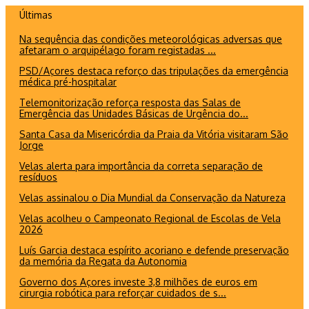
Ir
Últimas
para
Na sequência das condições meteorológicas adversas que
o
afetaram o arquipélago foram registadas ...
conteúdo
PSD/Açores destaca reforço das tripulações da emergência
médica pré-hospitalar
Telemonitorização reforça resposta das Salas de
Emergência das Unidades Básicas de Urgência do...
Santa Casa da Misericórdia da Praia da Vitória visitaram São
Jorge
Velas alerta para importância da correta separação de
resíduos
Velas assinalou o Dia Mundial da Conservação da Natureza
Velas acolheu o Campeonato Regional de Escolas de Vela
2026
Luís Garcia destaca espírito açoriano e defende preservação
da memória da Regata da Autonomia
Governo dos Açores investe 3,8 milhões de euros em
cirurgia robótica para reforçar cuidados de s...