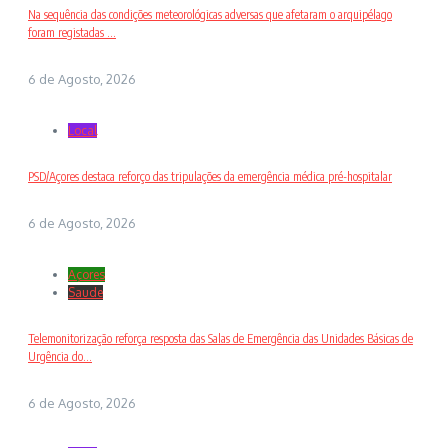
Na sequência das condições meteorológicas adversas que afetaram o arquipélago
foram registadas ...
6 de Agosto, 2026
Local
PSD/Açores destaca reforço das tripulações da emergência médica pré-hospitalar
6 de Agosto, 2026
Açores
Saude
Telemonitorização reforça resposta das Salas de Emergência das Unidades Básicas de
Urgência do...
6 de Agosto, 2026