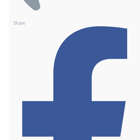
Share