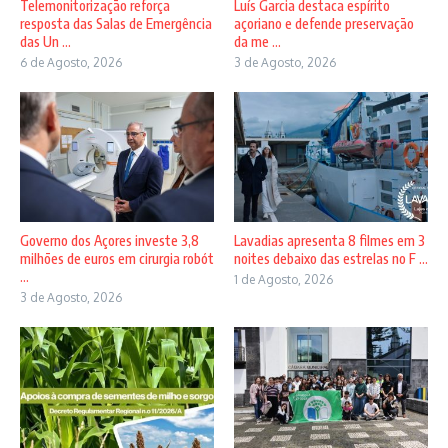
Telemonitorização reforça
Luís Garcia destaca espírito
resposta das Salas de Emergência
açoriano e defende preservação
das Un ...
da me ...
6 de Agosto, 2026
3 de Agosto, 2026
Governo dos Açores investe 3,8
Lavadias apresenta 8 filmes em 3
milhões de euros em cirurgia robót
noites debaixo das estrelas no F ...
...
1 de Agosto, 2026
3 de Agosto, 2026