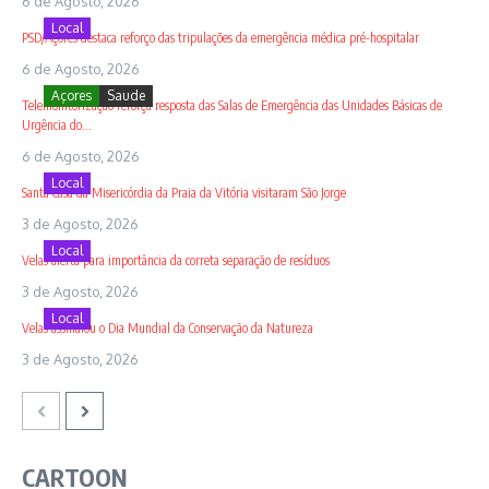
6 de Agosto, 2026
Local
PSD/Açores destaca reforço das tripulações da emergência médica pré-hospitalar
6 de Agosto, 2026
Açores
Saude
Telemonitorização reforça resposta das Salas de Emergência das Unidades Básicas de
Urgência do...
6 de Agosto, 2026
Local
Santa Casa da Misericórdia da Praia da Vitória visitaram São Jorge
3 de Agosto, 2026
Local
Velas alerta para importância da correta separação de resíduos
3 de Agosto, 2026
Local
Velas assinalou o Dia Mundial da Conservação da Natureza
3 de Agosto, 2026
CARTOON