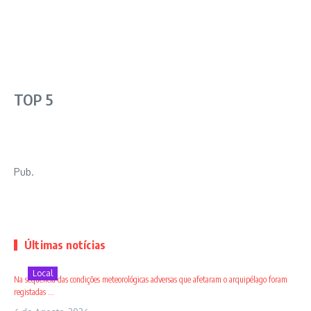
TOP 5
Pub.
Últimas notícias
Local
Na sequência das condições meteorológicas adversas que afetaram o arquipélago foram
registadas ...