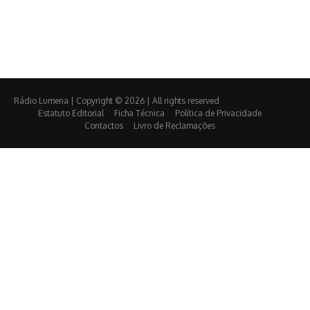
Rádio Lumena | Copyright © 2026 | All rights reserved
Estatuto Editorial
Ficha Técnica
Política de Privacidade
Contactos
Livro de Reclamações