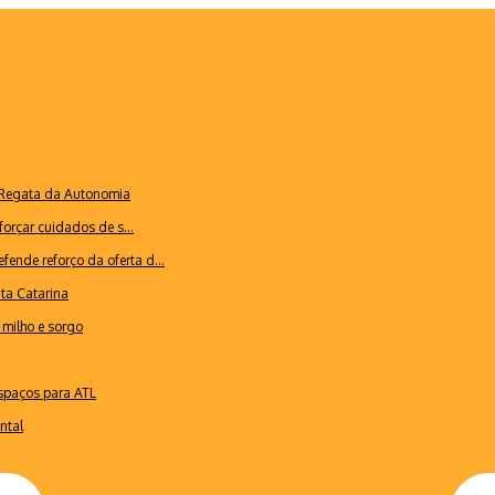
a Regata da Autonomia
forçar cuidados de s...
ende reforço da oferta d...
nta Catarina
milho e sorgo
espaços para ATL
ntal