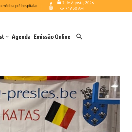
7 de Agosto, 2026
 pré-hospitalar
Telemonitorização reforça resposta das Salas de Emergência d
7:19:52 AM
st
Agenda
Emissão Online