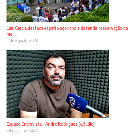
Luís Garcia destaca espírito açoriano e defende preservação da
me ...
3 de Agosto, 2026
Espaço Entrevista – André Rodrigues (c/áudio)
28 de Junho, 2026