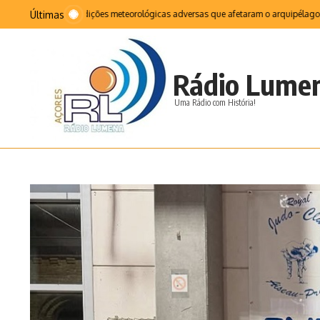
Ir para o conteúdo
Últimas
ncia das condições meteorológicas adversas que afetaram o arquipélago foram re
Rádio Lume
Uma Rádio com História!