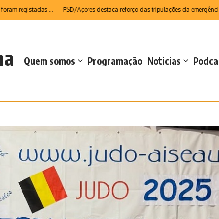
gistadas ...
PSD/Açores destaca reforço das tripulações da emergência médica
na
Quem somos
Programação
Noticias
Podca