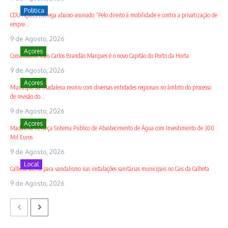
Politica
CDU Açores entrega abaixo-assinado “Pelo direito à mobilidade e contra a privatização de
empre...
9 de Agosto, 2026
Açores
Comandante Luís Carlos Brandão Marques é o novo Capitão do Porto da Horta
9 de Agosto, 2026
Açores
Município da Madalena reuniu com diversas entidades regionais no âmbito do processo
de revisão do...
9 de Agosto, 2026
Açores
Madalena Reforça Sistema Público de Abastecimento de Água com Investimento de 300
Mil Euros
9 de Agosto, 2026
Local
Calheta alerta para vandalismo nas instalações sanitárias municipais no Cais da Calheta
9 de Agosto, 2026