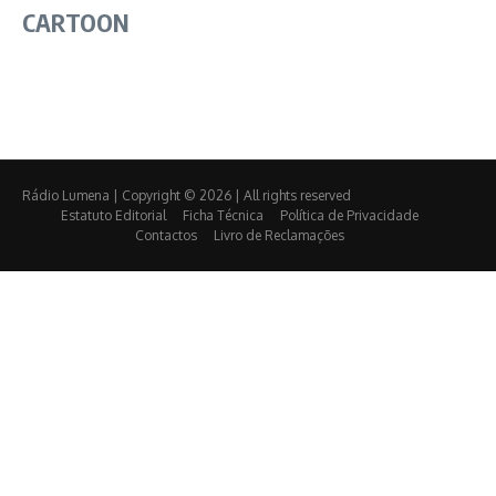
CARTOON
Rádio Lumena | Copyright © 2026 | All rights reserved
Estatuto Editorial
Ficha Técnica
Política de Privacidade
Contactos
Livro de Reclamações