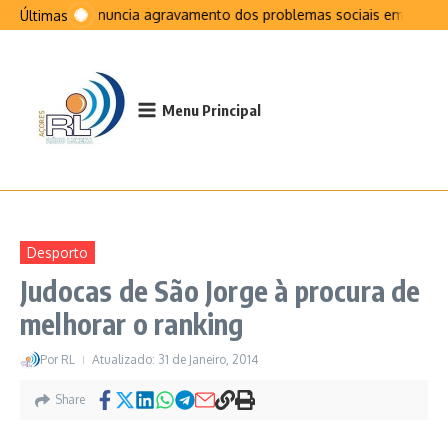
Ir para o conteúdo
PCP denuncia agravamento dos problemas sociais em São Jo
Últimas
Menu Principal
Desporto
Judocas de São Jorge à procura de
melhorar o ranking
Por
RL
Atualizado: 31 de Janeiro, 2014
Share