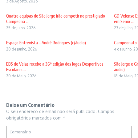
3 de Agosto, 2026
Quatro equipas de São Jorge irão competir no prestigiado
GD Velense Es
Campeona ...
em Senio ...
25 de Julho, 2026
23 de Julho, 
Espaço Entrevista – André Rodrigues (c/áudio)
Campeonato do
28 de Junho, 2026
4 de Junho, 2
EBS de Velas recebe a 36ª edição dos Jogos Desportivos
São Jorge e G
Escolares ...
áudio)
20 de Maio, 2026
18 de Maio, 2
Deixe um Comentário
O seu endereço de email não será publicado.
Campos
obrigatórios marcados com
*