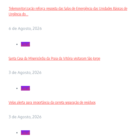
Telemonitorização reforça resposta das Salas de Emergência das Unidades Básicas de
Urgência do...
6 de Agosto, 2026
Local
Santa Casa da Misericórdia da Praia da Vitória visitaram São Jorge
3 de Agosto, 2026
Local
Velas alerta para importância da correta separação de resíduos
3 de Agosto, 2026
Local