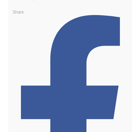
Share