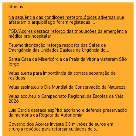
Ir
Últimas
para
Na sequência das condições meteorológicas adversas que
o
afetaram o arquipélago foram registadas ...
conteúdo
PSD/Açores destaca reforço das tripulações da emergência
médica pré-hospitalar
Telemonitorização reforça resposta das Salas de
Emergência das Unidades Básicas de Urgência do...
Santa Casa da Misericórdia da Praia da Vitória visitaram São
Jorge
Velas alerta para importância da correta separação de
resíduos
Velas assinalou o Dia Mundial da Conservação da Natureza
Velas acolheu o Campeonato Regional de Escolas de Vela
2026
Luís Garcia destaca espírito açoriano e defende preservação
da memória da Regata da Autonomia
Governo dos Açores investe 3,8 milhões de euros em
cirurgia robótica para reforçar cuidados de s...