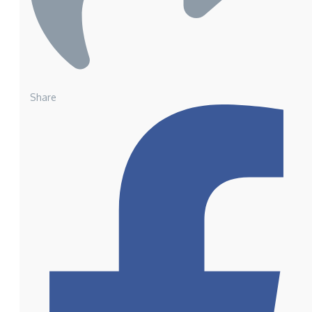
Share