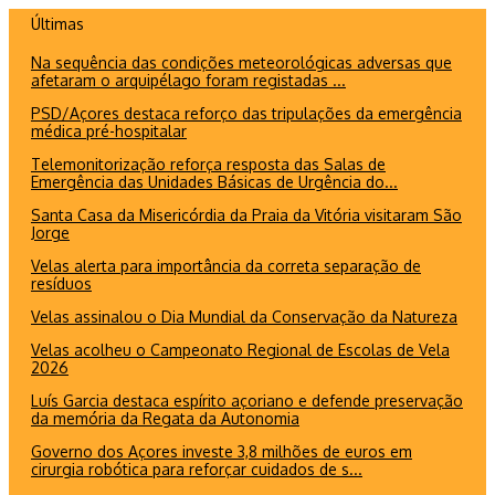
Ir
Últimas
para
Na sequência das condições meteorológicas adversas que
o
afetaram o arquipélago foram registadas ...
conteúdo
PSD/Açores destaca reforço das tripulações da emergência
médica pré-hospitalar
Telemonitorização reforça resposta das Salas de
Emergência das Unidades Básicas de Urgência do...
Santa Casa da Misericórdia da Praia da Vitória visitaram São
Jorge
Velas alerta para importância da correta separação de
resíduos
Velas assinalou o Dia Mundial da Conservação da Natureza
Velas acolheu o Campeonato Regional de Escolas de Vela
2026
Luís Garcia destaca espírito açoriano e defende preservação
da memória da Regata da Autonomia
Governo dos Açores investe 3,8 milhões de euros em
cirurgia robótica para reforçar cuidados de s...