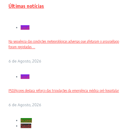
Últimas notícias
Local
Na sequência das condições meteorológicas adversas que afetaram o arquipélago
foram registadas ...
6 de Agosto, 2026
Local
PSD/Açores destaca reforço das tripulações da emergência médica pré-hospitalar
6 de Agosto, 2026
Açores
Saude