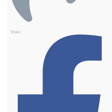
Share