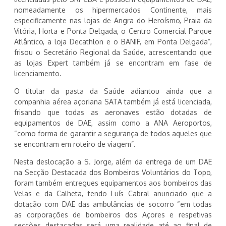
nomeadamente os hipermercados Continente, mais
especificamente nas lojas de Angra do Heroísmo, Praia da
Vitória, Horta e Ponta Delgada, o Centro Comercial Parque
Atlântico, a loja Decathlon e o BANIF, em Ponta Delgada”,
frisou o Secretário Regional da Saúde, acrescentando que
as lojas Expert também já se encontram em fase de
licenciamento.
O titular da pasta da Saúde adiantou ainda que a
companhia aérea açoriana SATA também já está licenciada,
frisando que todas as aeronaves estão dotadas de
equipamentos de DAE, assim como a ANA Aeroportos,
“como forma de garantir a segurança de todos aqueles que
se encontram em roteiro de viagem”.
Nesta deslocação a S. Jorge, além da entrega de um DAE
na Secção Destacada dos Bombeiros Voluntários do Topo,
foram também entregues equipamentos aos bombeiros das
Velas e da Calheta, tendo Luís Cabral anunciado que a
dotação com DAE das ambulâncias de socorro “em todas
as corporações de bombeiros dos Açores e respetivas
secções destacadas será uma realidade até ao final de