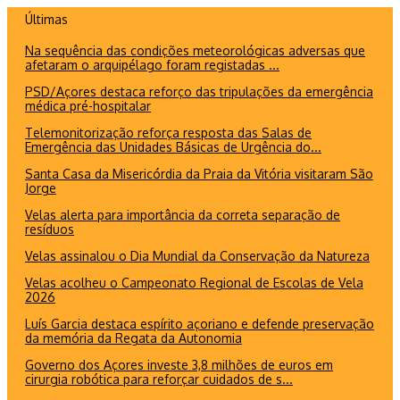
Ir
Últimas
para
Na sequência das condições meteorológicas adversas que
o
afetaram o arquipélago foram registadas ...
conteúdo
PSD/Açores destaca reforço das tripulações da emergência
médica pré-hospitalar
Telemonitorização reforça resposta das Salas de
Emergência das Unidades Básicas de Urgência do...
Santa Casa da Misericórdia da Praia da Vitória visitaram São
Jorge
Velas alerta para importância da correta separação de
resíduos
Velas assinalou o Dia Mundial da Conservação da Natureza
Velas acolheu o Campeonato Regional de Escolas de Vela
2026
Luís Garcia destaca espírito açoriano e defende preservação
da memória da Regata da Autonomia
Governo dos Açores investe 3,8 milhões de euros em
cirurgia robótica para reforçar cuidados de s...