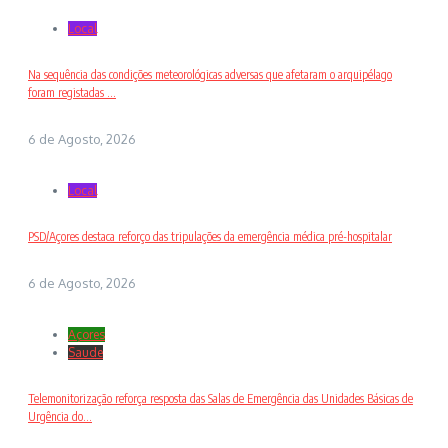
Local
Na sequência das condições meteorológicas adversas que afetaram o arquipélago
foram registadas ...
6 de Agosto, 2026
Local
PSD/Açores destaca reforço das tripulações da emergência médica pré-hospitalar
6 de Agosto, 2026
Açores
Saude
Telemonitorização reforça resposta das Salas de Emergência das Unidades Básicas de
Urgência do...