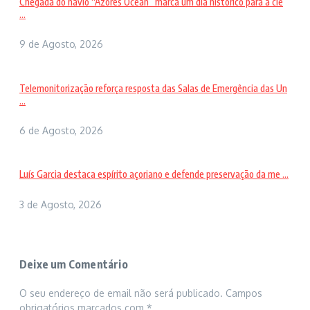
Chegada do navio “Azores Ocean” marca um dia histórico para a ciê
...
9 de Agosto, 2026
Telemonitorização reforça resposta das Salas de Emergência das Un
...
6 de Agosto, 2026
Luís Garcia destaca espírito açoriano e defende preservação da me ...
3 de Agosto, 2026
Deixe um Comentário
O seu endereço de email não será publicado.
Campos
obrigatórios marcados com
*