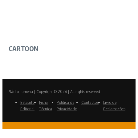
CARTOON
Rádio Lumena | Copyright © 2026 | All rights reserved
Estatuto
Ficha
Política de
Contactos
Livro de
Editorial
Técnica
Privacidade
Reclamações