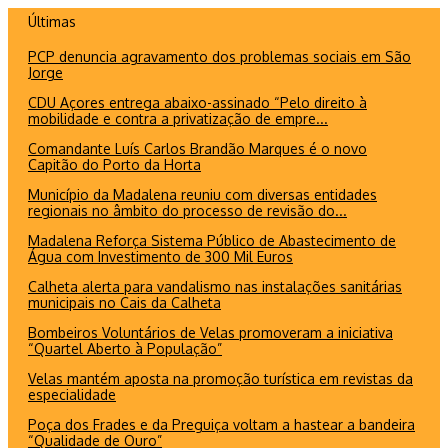
Ir
Últimas
para
PCP denuncia agravamento dos problemas sociais em São
o
Jorge
conteúdo
CDU Açores entrega abaixo-assinado “Pelo direito à
mobilidade e contra a privatização de empre...
Comandante Luís Carlos Brandão Marques é o novo
Capitão do Porto da Horta
Município da Madalena reuniu com diversas entidades
regionais no âmbito do processo de revisão do...
Madalena Reforça Sistema Público de Abastecimento de
Água com Investimento de 300 Mil Euros
Calheta alerta para vandalismo nas instalações sanitárias
municipais no Cais da Calheta
Bombeiros Voluntários de Velas promoveram a iniciativa
“Quartel Aberto à População”
Velas mantém aposta na promoção turística em revistas da
especialidade
Poça dos Frades e da Preguiça voltam a hastear a bandeira
“Qualidade de Ouro”