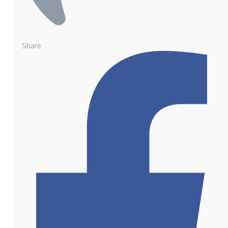
Share