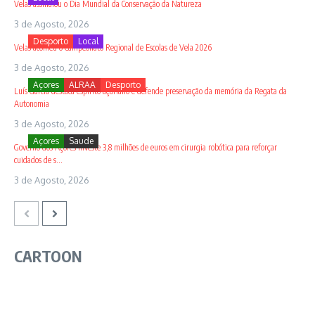
Velas assinalou o Dia Mundial da Conservação da Natureza
3 de Agosto, 2026
Desporto
Local
Velas acolheu o Campeonato Regional de Escolas de Vela 2026
3 de Agosto, 2026
Açores
ALRAA
Desporto
Luís Garcia destaca espírito açoriano e defende preservação da memória da Regata da
Autonomia
3 de Agosto, 2026
Açores
Saude
Governo dos Açores investe 3,8 milhões de euros em cirurgia robótica para reforçar
cuidados de s...
3 de Agosto, 2026
CARTOON