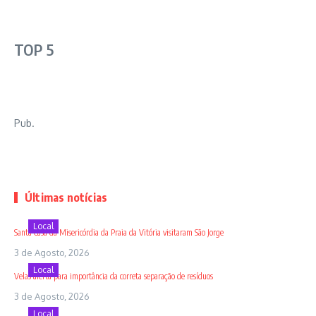
TOP 5
Pub.
Últimas notícias
Local
Santa Casa da Misericórdia da Praia da Vitória visitaram São Jorge
3 de Agosto, 2026
Local
Velas alerta para importância da correta separação de resíduos
3 de Agosto, 2026
Local