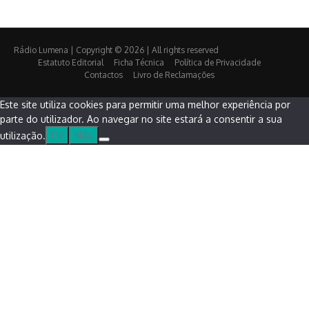
Rádio Lumena | Copyright © 2026 | All rights reserved
Estatuto Editorial
Ficha Técnica
Política de Privacidade
Contactos
Livro de Reclamações
Este site utiliza cookies para permitir uma melhor experiência por
parte do utilizador. Ao navegar no site estará a consentir a sua
utilização.
Ok
Não