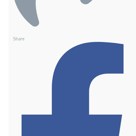
Share