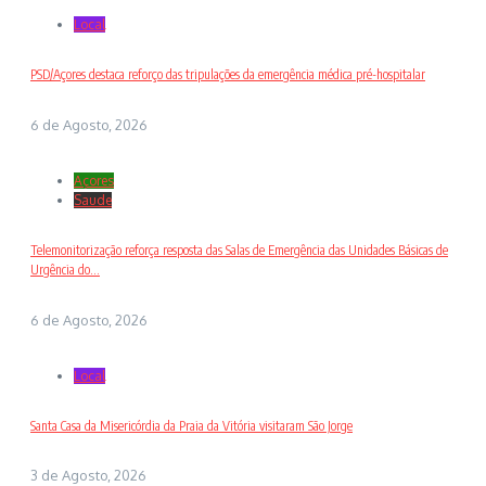
Local
PSD/Açores destaca reforço das tripulações da emergência médica pré-hospitalar
6 de Agosto, 2026
Açores
Saude
Telemonitorização reforça resposta das Salas de Emergência das Unidades Básicas de
Urgência do...
6 de Agosto, 2026
Local
Santa Casa da Misericórdia da Praia da Vitória visitaram São Jorge
3 de Agosto, 2026