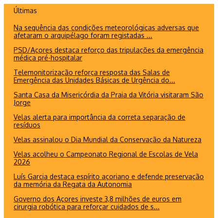
Ir
Últimas
para
Na sequência das condições meteorológicas adversas que
o
afetaram o arquipélago foram registadas ...
conteúdo
PSD/Açores destaca reforço das tripulações da emergência
médica pré-hospitalar
Telemonitorização reforça resposta das Salas de
Emergência das Unidades Básicas de Urgência do...
Santa Casa da Misericórdia da Praia da Vitória visitaram São
Jorge
Velas alerta para importância da correta separação de
resíduos
Velas assinalou o Dia Mundial da Conservação da Natureza
Velas acolheu o Campeonato Regional de Escolas de Vela
2026
Luís Garcia destaca espírito açoriano e defende preservação
da memória da Regata da Autonomia
Governo dos Açores investe 3,8 milhões de euros em
cirurgia robótica para reforçar cuidados de s...