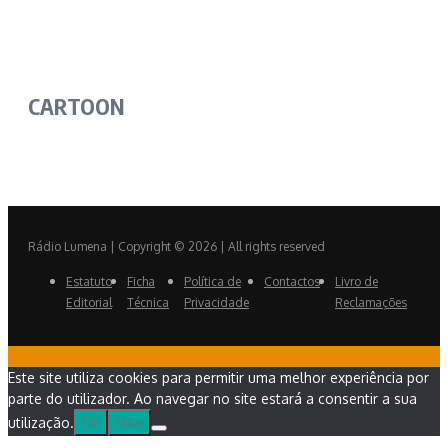
CARTOON
Rádio Lumena | Copyright © 2026 | All rights reserved
Estatuto
Ficha
Política de
Contactos
Livro de
Editorial
Técnica
Privacidade
Reclamações
Este site utiliza cookies para permitir uma melhor experiência por
parte do utilizador. Ao navegar no site estará a consentir a sua
utilização.
Ok
Não