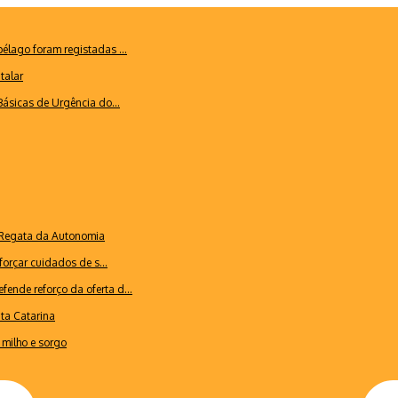
lago foram registadas ...
talar
ásicas de Urgência do...
a Regata da Autonomia
forçar cuidados de s...
ende reforço da oferta d...
nta Catarina
milho e sorgo