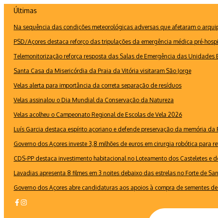
Ir
Últimas
para
Na sequência das condições meteorológicas adversas que afetaram o arquipé
o
conteúdo
PSD/Açores destaca reforço das tripulações da emergência médica pré-hospi
Telemonitorização reforça resposta das Salas de Emergência das Unidades B
Santa Casa da Misericórdia da Praia da Vitória visitaram São Jorge
Velas alerta para importância da correta separação de resíduos
Velas assinalou o Dia Mundial da Conservação da Natureza
Velas acolheu o Campeonato Regional de Escolas de Vela 2026
Luís Garcia destaca espírito açoriano e defende preservação da memória d
Governo dos Açores investe 3,8 milhões de euros em cirurgia robótica para re
CDS-PP destaca investimento habitacional no Loteamento dos Casteletes e def
Lavadias apresenta 8 filmes em 3 noites debaixo das estrelas no Forte de Sa
Governo dos Açores abre candidaturas aos apoios à compra de sementes de 