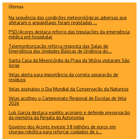
Ir
Últimas
para
Na sequência das condições meteorológicas adversas que
o
afetaram o arquipélago foram registadas ...
conteúdo
PSD/Açores destaca reforço das tripulações da emergência
médica pré-hospitalar
Telemonitorização reforça resposta das Salas de
Emergência das Unidades Básicas de Urgência do...
Santa Casa da Misericórdia da Praia da Vitória visitaram São
Jorge
Velas alerta para importância da correta separação de
resíduos
Velas assinalou o Dia Mundial da Conservação da Natureza
Velas acolheu o Campeonato Regional de Escolas de Vela
2026
Luís Garcia destaca espírito açoriano e defende preservação
da memória da Regata da Autonomia
Governo dos Açores investe 3,8 milhões de euros em
cirurgia robótica para reforçar cuidados de s...