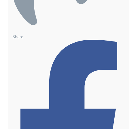
Share