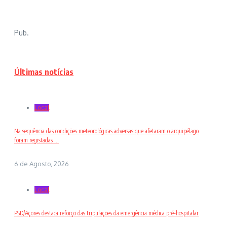
Pub.
Últimas notícias
Local
Na sequência das condições meteorológicas adversas que afetaram o arquipélago
foram registadas ...
6 de Agosto, 2026
Local
PSD/Açores destaca reforço das tripulações da emergência médica pré-hospitalar