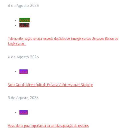
6 de Agosto, 2026
Açores
Saude
Telemonitorização reforça resposta das Salas de Emergência das Unidades Básicas de
Urgência do...
6 de Agosto, 2026
Local
Santa Casa da Misericórdia da Praia da Vitória visitaram São Jorge
3 de Agosto, 2026
Local
Velas alerta para importância da correta separação de resíduos