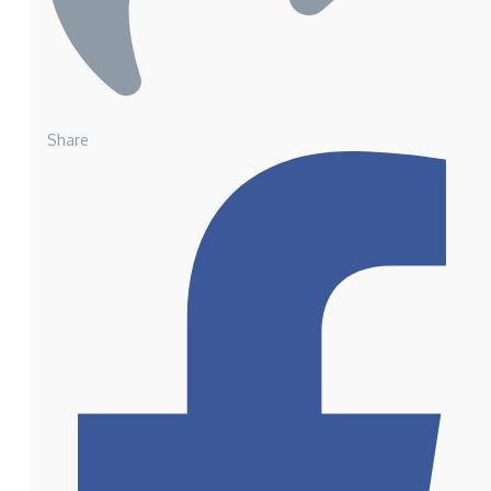
Share