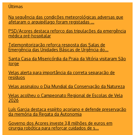
Ir
Últimas
para
Na sequência das condições meteorológicas adversas que
o
afetaram o arquipélago foram registadas ...
conteúdo
PSD/Açores destaca reforço das tripulações da emergência
médica pré-hospitalar
Telemonitorização reforça resposta das Salas de
Emergência das Unidades Básicas de Urgência do...
Santa Casa da Misericórdia da Praia da Vitória visitaram São
Jorge
Velas alerta para importância da correta separação de
resíduos
Velas assinalou o Dia Mundial da Conservação da Natureza
Velas acolheu o Campeonato Regional de Escolas de Vela
2026
Luís Garcia destaca espírito açoriano e defende preservação
da memória da Regata da Autonomia
Governo dos Açores investe 3,8 milhões de euros em
cirurgia robótica para reforçar cuidados de s...