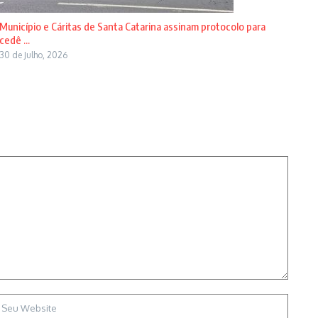
Município e Cáritas de Santa Catarina assinam protocolo para
cedê ...
30 de Julho, 2026