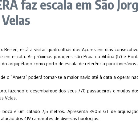
ERA faz escala em São Jor
 Velas
Reisen, está a visitar quatro ilhas dos Açores em dias consecutivos
je em escala. As próximas paragens são Praia da Vitória (17) e Pon
do arquipélago como porto de escala de referência para itinerários a
nde o “Amera” poderá tornar-se a maior navio até à data a operar na
ro, fazendo o desembarque dos seus 770 passageiros e muitos dos 
as Velas.
boca e um calado 7,5 metros. Apresenta 39051 GT de arqueação 
nstalação dos 419 camarotes de diversas tipologias.