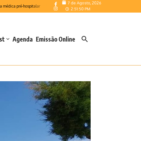
7 de Agosto, 2026
ca pré-hospitalar
Telemonitorização reforça resposta das Salas de Emergência
2:51:52 PM
st
Agenda
Emissão Online