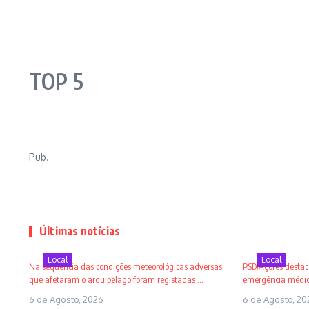
TOP 5
Pub.
Últimas notícias
Local
Local
Na sequência das condições meteorológicas adversas
PSD/Açores destaca
que afetaram o arquipélago foram registadas ...
emergência médica
6 de Agosto, 2026
6 de Agosto, 20