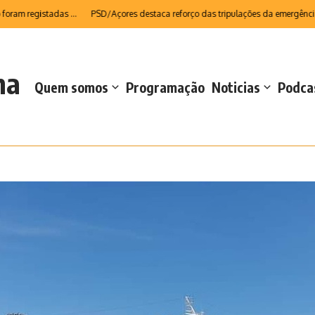
registadas ...
PSD/Açores destaca reforço das tripulações da emergência médi
na
Quem somos
Programação
Noticias
Podca