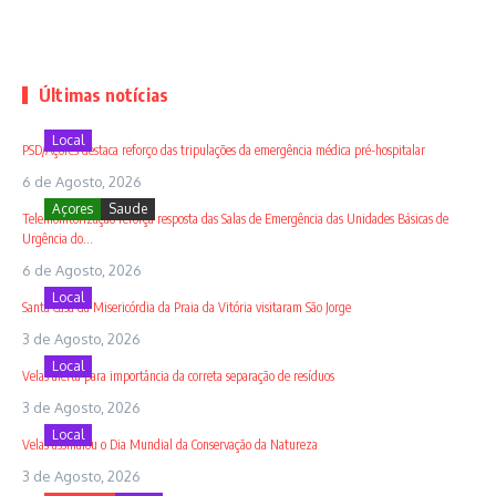
Últimas notícias
Local
PSD/Açores destaca reforço das tripulações da emergência médica pré-hospitalar
6 de Agosto, 2026
Açores
Saude
Telemonitorização reforça resposta das Salas de Emergência das Unidades Básicas de
Urgência do...
6 de Agosto, 2026
Local
Santa Casa da Misericórdia da Praia da Vitória visitaram São Jorge
3 de Agosto, 2026
Local
Velas alerta para importância da correta separação de resíduos
3 de Agosto, 2026
Local
Velas assinalou o Dia Mundial da Conservação da Natureza
3 de Agosto, 2026