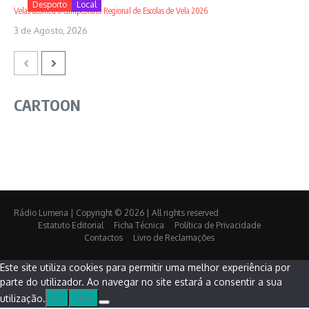
Desporto
Local
Velas acolheu o Campeonato Regional de Escolas de Vela 2026
3 de Agosto, 2026
CARTOON
Rádio Lumena | Copyright © 2026 | All rights reserved
Estatuto Editorial
Ficha Técnica
Política de Privacidade
Contactos
Livro de Reclamações
Este site utiliza cookies para permitir uma melhor experiência por
parte do utilizador. Ao navegar no site estará a consentir a sua
utilização.
Ok
Não