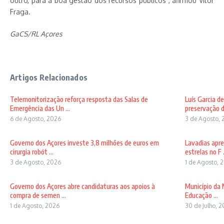
outro, para a boa gestão dos recursos públicos”, afirmou Vítor
Fraga.
GaCS/RL Açores
Artigos Relacionados
Telemonitorização reforça resposta das Salas de
Luís Garcia d
Emergência das Un ...
preservação d
6 de Agosto, 2026
3 de Agosto, 
Governo dos Açores investe 3,8 milhões de euros em
Lavadias apre
cirurgia robót ...
estrelas no F .
3 de Agosto, 2026
1 de Agosto, 
Governo dos Açores abre candidaturas aos apoios à
Município da 
compra de semen ...
Educação ...
1 de Agosto, 2026
30 de Julho, 