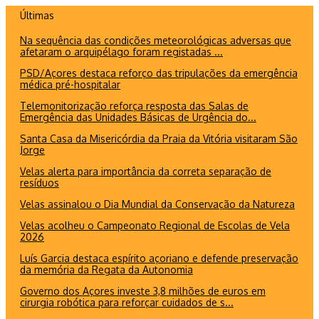
Ir
Últimas
para
Na sequência das condições meteorológicas adversas que
o
afetaram o arquipélago foram registadas ...
conteúdo
PSD/Açores destaca reforço das tripulações da emergência
médica pré-hospitalar
Telemonitorização reforça resposta das Salas de
Emergência das Unidades Básicas de Urgência do...
Santa Casa da Misericórdia da Praia da Vitória visitaram São
Jorge
Velas alerta para importância da correta separação de
resíduos
Velas assinalou o Dia Mundial da Conservação da Natureza
Velas acolheu o Campeonato Regional de Escolas de Vela
2026
Luís Garcia destaca espírito açoriano e defende preservação
da memória da Regata da Autonomia
Governo dos Açores investe 3,8 milhões de euros em
cirurgia robótica para reforçar cuidados de s...