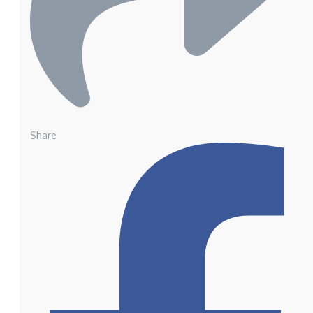
Share