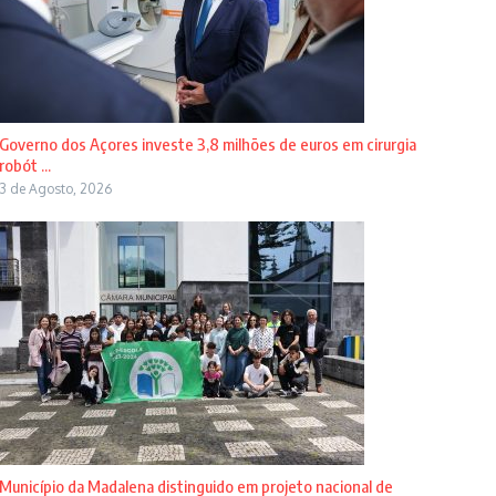
Governo dos Açores investe 3,8 milhões de euros em cirurgia
robót ...
3 de Agosto, 2026
Município da Madalena distinguido em projeto nacional de