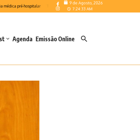
9 de Agosto, 2026
a pré-hospitalar
Telemonitorização reforça resposta das Salas de Emergência 
7:24:35 AM
st
Agenda
Emissão Online