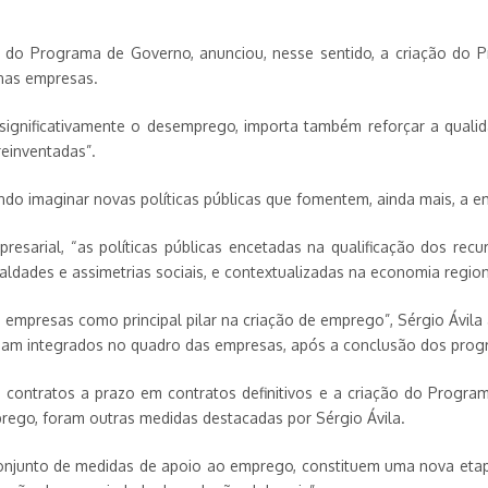
te do Programa de Governo, anunciou, nesse sentido, a criação do 
 nas empresas.
 significativamente o desemprego, importa também reforçar a quali
einventadas”.
ndo imaginar novas políticas públicas que fomentem, ainda mais, a em
presarial, “as políticas públicas encetadas na qualificação dos 
ldades e assimetrias sociais, e contextualizadas na economia regiona
 empresas como principal pilar na criação de emprego”, Sérgio Ávila
ejam integrados no quadro das empresas, após a conclusão dos progra
ontratos a prazo em contratos definitivos e a criação do Program
rego, foram outras medidas destacadas por Sérgio Ávila.
conjunto de medidas de apoio ao emprego, constituem uma nova etapa