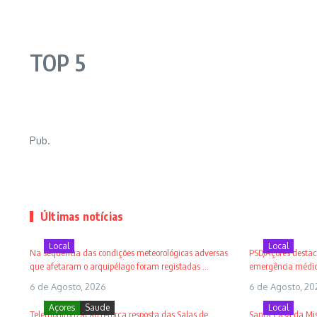
TOP 5
Pub.
Últimas notícias
Local
Local
Na sequência das condições meteorológicas adversas
PSD/Açores destaca
que afetaram o arquipélago foram registadas ...
emergência médica
6 de Agosto, 2026
6 de Agosto, 20
Açores
Saude
Local
Telemonitorização reforça resposta das Salas de
Santa Casa da Mise