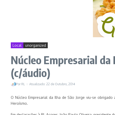
Local
unorganized
Núcleo Empresarial da I
(c/áudio)
Por
RL
Atualizado: 22 de Outubro, 2014
O Núcleo Empresarial da Ilha de São Jorge viu-se obrigado
Heroísmo.
Em declarações à RL Açores, João Paulo Oliveira, presidente 