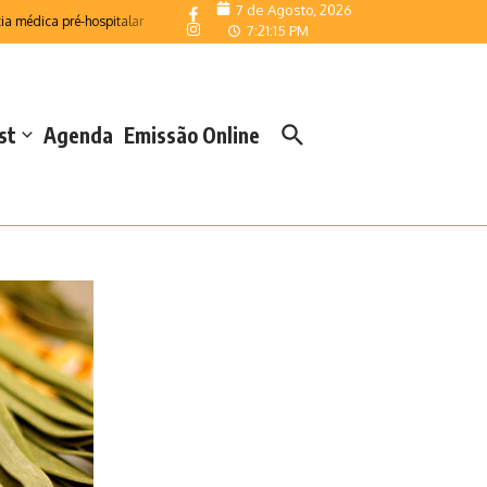
7 de Agosto, 2026
dica pré-hospitalar
Telemonitorização reforça resposta das Salas de Emergênc
7:21:16 PM
st
Agenda
Emissão Online