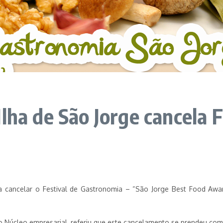
lha de São Jorge cancela 
 a cancelar o Festival de Gastronomia – “São Jorge Best Food A
do Núcleo empresarial, referiu que este cancelamento se prendeu com 