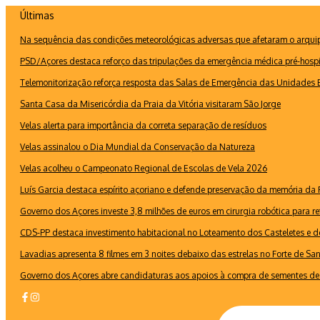
Ir
Últimas
para
Na sequência das condições meteorológicas adversas que afetaram o arquipé
o
conteúdo
PSD/Açores destaca reforço das tripulações da emergência médica pré-hospi
Telemonitorização reforça resposta das Salas de Emergência das Unidades B
Santa Casa da Misericórdia da Praia da Vitória visitaram São Jorge
Velas alerta para importância da correta separação de resíduos
Velas assinalou o Dia Mundial da Conservação da Natureza
Velas acolheu o Campeonato Regional de Escolas de Vela 2026
Luís Garcia destaca espírito açoriano e defende preservação da memória d
Governo dos Açores investe 3,8 milhões de euros em cirurgia robótica para re
CDS-PP destaca investimento habitacional no Loteamento dos Casteletes e def
Lavadias apresenta 8 filmes em 3 noites debaixo das estrelas no Forte de Sa
Governo dos Açores abre candidaturas aos apoios à compra de sementes de 