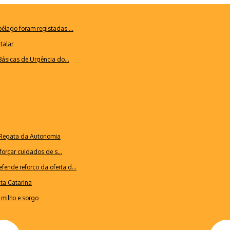
lago foram registadas ...
talar
ásicas de Urgência do...
a Regata da Autonomia
forçar cuidados de s...
ende reforço da oferta d...
nta Catarina
milho e sorgo