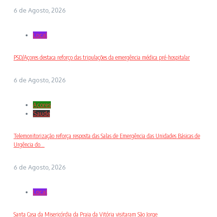
6 de Agosto, 2026
Local
PSD/Açores destaca reforço das tripulações da emergência médica pré-hospitalar
6 de Agosto, 2026
Açores
Saude
Telemonitorização reforça resposta das Salas de Emergência das Unidades Básicas de
Urgência do...
6 de Agosto, 2026
Local
Santa Casa da Misericórdia da Praia da Vitória visitaram São Jorge