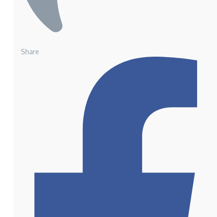
Share