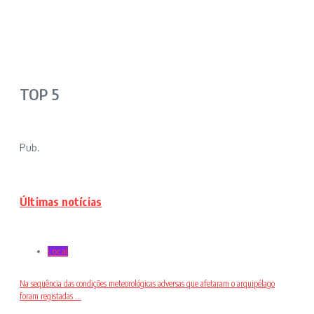
TOP 5
Pub.
Últimas notícias
Local
Na sequência das condições meteorológicas adversas que afetaram o arquipélago
foram registadas ...