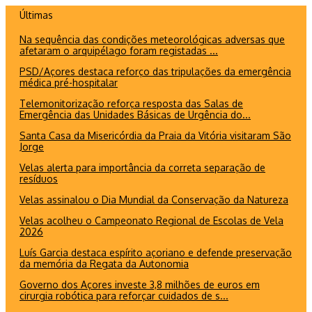
Ir
Últimas
para
Na sequência das condições meteorológicas adversas que
o
afetaram o arquipélago foram registadas ...
conteúdo
PSD/Açores destaca reforço das tripulações da emergência
médica pré-hospitalar
Telemonitorização reforça resposta das Salas de
Emergência das Unidades Básicas de Urgência do...
Santa Casa da Misericórdia da Praia da Vitória visitaram São
Jorge
Velas alerta para importância da correta separação de
resíduos
Velas assinalou o Dia Mundial da Conservação da Natureza
Velas acolheu o Campeonato Regional de Escolas de Vela
2026
Luís Garcia destaca espírito açoriano e defende preservação
da memória da Regata da Autonomia
Governo dos Açores investe 3,8 milhões de euros em
cirurgia robótica para reforçar cuidados de s...