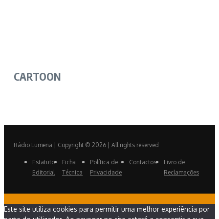
CARTOON
Rádio Lumena | Copyright © 2026 | All rights reserved
Estatuto
Ficha
Política de
Contactos
Livro de
Editorial
Técnica
Privacidade
Reclamações
Este site utiliza cookies para permitir uma melhor experiência por