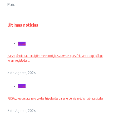
Pub.
Últimas notícias
Local
Na sequência das condições meteorológicas adversas que afetaram o arquipélago
foram registadas ...
6 de Agosto, 2026
Local
PSD/Açores destaca reforço das tripulações da emergência médica pré-hospitalar
6 de Agosto, 2026