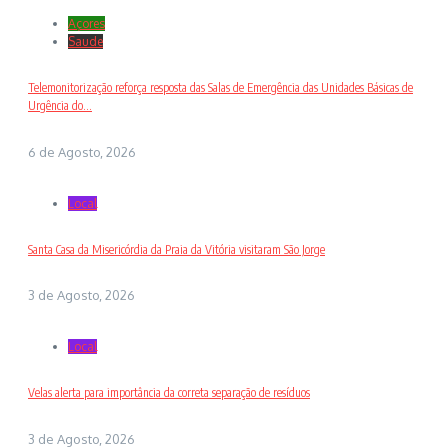
Açores
Saude
Telemonitorização reforça resposta das Salas de Emergência das Unidades Básicas de
Urgência do...
6 de Agosto, 2026
Local
Santa Casa da Misericórdia da Praia da Vitória visitaram São Jorge
3 de Agosto, 2026
Local
Velas alerta para importância da correta separação de resíduos
3 de Agosto, 2026