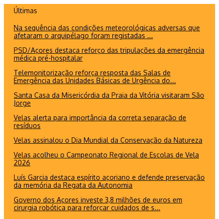
Ir
Últimas
para
Na sequência das condições meteorológicas adversas que
o
afetaram o arquipélago foram registadas ...
conteúdo
PSD/Açores destaca reforço das tripulações da emergência
médica pré-hospitalar
Telemonitorização reforça resposta das Salas de
Emergência das Unidades Básicas de Urgência do...
Santa Casa da Misericórdia da Praia da Vitória visitaram São
Jorge
Velas alerta para importância da correta separação de
resíduos
Velas assinalou o Dia Mundial da Conservação da Natureza
Velas acolheu o Campeonato Regional de Escolas de Vela
2026
Luís Garcia destaca espírito açoriano e defende preservação
da memória da Regata da Autonomia
Governo dos Açores investe 3,8 milhões de euros em
cirurgia robótica para reforçar cuidados de s...