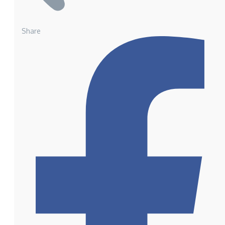
Share