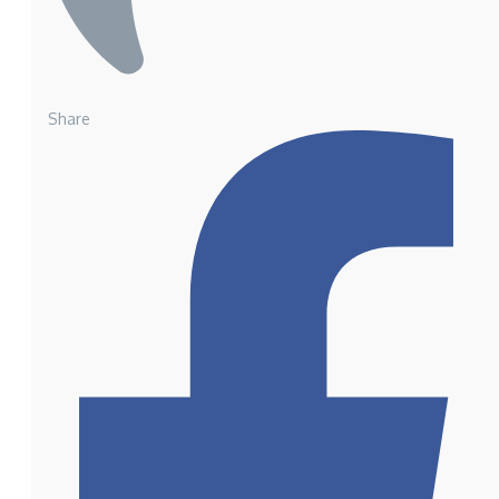
Share