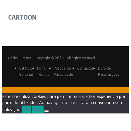
CARTOON
Rádio Lumena | Copyright © 2026 | All rights reserved
Estatuto
Ficha
Política de
Contactos
Livro de
Editorial
Técnica
Privacidade
Reclamações
Este site utiliza cookies para permitir uma melhor experiência por
parte do utilizador. Ao navegar no site estará a consentir a sua
utilização.
Ok
Não