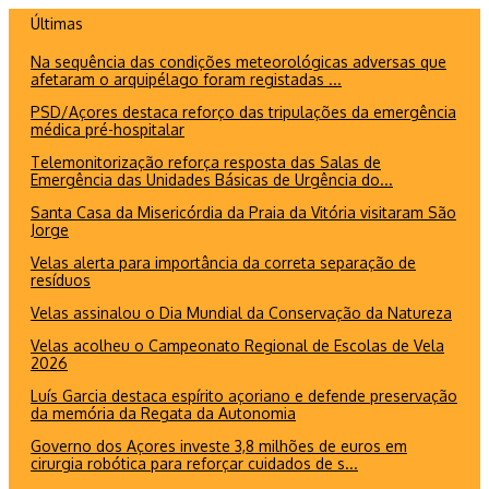
Ir
Últimas
para
Na sequência das condições meteorológicas adversas que
o
afetaram o arquipélago foram registadas ...
conteúdo
PSD/Açores destaca reforço das tripulações da emergência
médica pré-hospitalar
Telemonitorização reforça resposta das Salas de
Emergência das Unidades Básicas de Urgência do...
Santa Casa da Misericórdia da Praia da Vitória visitaram São
Jorge
Velas alerta para importância da correta separação de
resíduos
Velas assinalou o Dia Mundial da Conservação da Natureza
Velas acolheu o Campeonato Regional de Escolas de Vela
2026
Luís Garcia destaca espírito açoriano e defende preservação
da memória da Regata da Autonomia
Governo dos Açores investe 3,8 milhões de euros em
cirurgia robótica para reforçar cuidados de s...