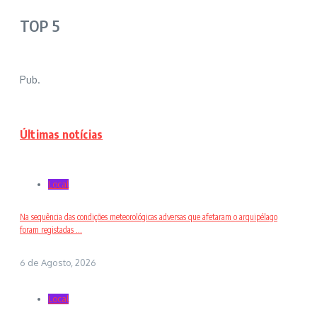
TOP 5
Pub.
Últimas notícias
Local
Na sequência das condições meteorológicas adversas que afetaram o arquipélago
foram registadas ...
6 de Agosto, 2026
Local