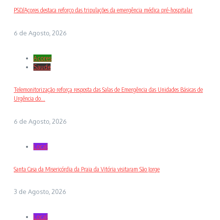
PSD/Açores destaca reforço das tripulações da emergência médica pré-hospitalar
6 de Agosto, 2026
Açores
Saude
Telemonitorização reforça resposta das Salas de Emergência das Unidades Básicas de
Urgência do...
6 de Agosto, 2026
Local
Santa Casa da Misericórdia da Praia da Vitória visitaram São Jorge
3 de Agosto, 2026
Local