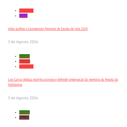
Desporto
Local
Velas acolheu o Campeonato Regional de Escolas de Vela 2026
3 de Agosto, 2026
Açores
ALRAA
Desporto
Luís Garcia destaca espírito açoriano e defende preservação da memória da Regata da
Autonomia
3 de Agosto, 2026
Açores
Saude