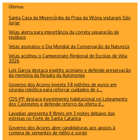
Ir
Últimas
para
Santa Casa da Misericórdia da Praia da Vitória visitaram São
o
Jorge
conteúdo
Velas alerta para importância da correta separação de
resíduos
Velas assinalou o Dia Mundial da Conservação da Natureza
Velas acolheu o Campeonato Regional de Escolas de Vela
2026
Luís Garcia destaca espírito açoriano e defende preservação
da memória da Regata da Autonomia
Governo dos Açores investe 3,8 milhões de euros em
cirurgia robótica para reforçar cuidados de s...
CDS-PP destaca investimento habitacional no Loteamento
dos Casteletes e defende reforço da oferta d...
Lavadias apresenta 8 filmes em 3 noites debaixo das
estrelas no Forte de Santa Catarina
Governo dos Açores abre candidaturas aos apoios à
compra de sementes de milho e sorgo