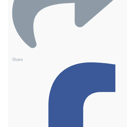
Share