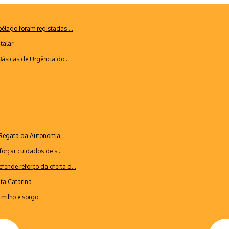
lago foram registadas ...
talar
ásicas de Urgência do...
a Regata da Autonomia
forçar cuidados de s...
ende reforço da oferta d...
nta Catarina
milho e sorgo