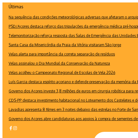
Ir
Últimas
para
Na sequência das condições meteorológicas adversas que afetaram o arquipé
o
conteúdo
PSD/Açores destaca reforço das tripulações da emergência médica pré-hospi
Telemonitorização reforça resposta das Salas de Emergência das Unidades B
Santa Casa da Misericórdia da Praia da Vitória visitaram São Jorge
Velas alerta para importância da correta separação de resíduos
Velas assinalou o Dia Mundial da Conservação da Natureza
Velas acolheu o Campeonato Regional de Escolas de Vela 2026
Luís Garcia destaca espírito açoriano e defende preservação da memória d
Governo dos Açores investe 3,8 milhões de euros em cirurgia robótica para re
CDS-PP destaca investimento habitacional no Loteamento dos Casteletes e def
Lavadias apresenta 8 filmes em 3 noites debaixo das estrelas no Forte de Sa
Governo dos Açores abre candidaturas aos apoios à compra de sementes de 