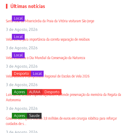
Últimas notícias
Local
Santa Casa da Misericórdia da Praia da Vitória visitaram São Jorge
3 de Agosto, 2026
Local
Velas alerta para importância da correta separação de resíduos
3 de Agosto, 2026
Local
Velas assinalou o Dia Mundial da Conservação da Natureza
3 de Agosto, 2026
Desporto
Local
Velas acolheu o Campeonato Regional de Escolas de Vela 2026
3 de Agosto, 2026
Açores
ALRAA
Desporto
Luís Garcia destaca espírito açoriano e defende preservação da memória da Regata da
Autonomia
3 de Agosto, 2026
Açores
Saude
Governo dos Açores investe 3,8 milhões de euros em cirurgia robótica para reforçar
cuidados de s...
3 de Agosto, 2026