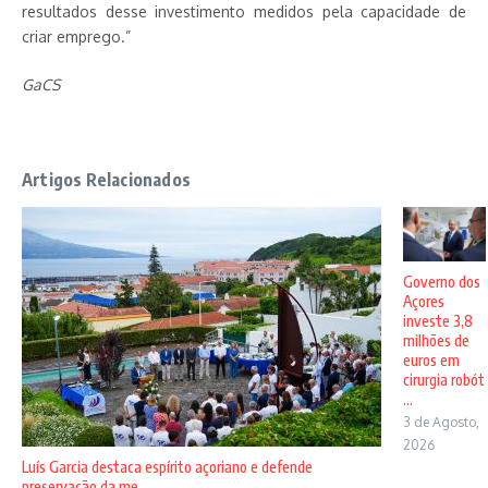
resultados desse investimento medidos pela capacidade de
criar emprego.”
GaCS
Artigos Relacionados
Governo dos
Açores
investe 3,8
milhões de
euros em
cirurgia robót
...
3 de Agosto,
2026
Luís Garcia destaca espírito açoriano e defende
preservação da me ...