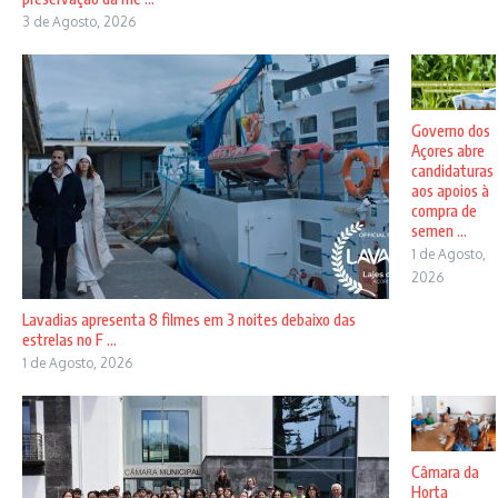
3 de Agosto, 2026
Governo dos
Açores abre
candidaturas
aos apoios à
compra de
semen ...
1 de Agosto,
2026
Lavadias apresenta 8 filmes em 3 noites debaixo das
estrelas no F ...
1 de Agosto, 2026
Câmara da
Horta