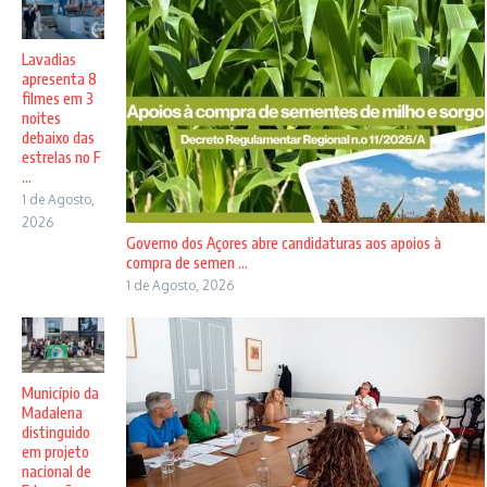
Lavadias
apresenta 8
filmes em 3
noites
debaixo das
estrelas no F
...
1 de Agosto,
2026
Governo dos Açores abre candidaturas aos apoios à
compra de semen ...
1 de Agosto, 2026
Município da
Madalena
distinguido
em projeto
nacional de