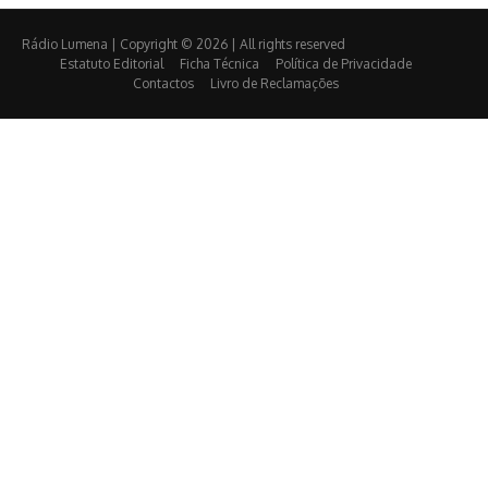
Rádio Lumena | Copyright © 2026 | All rights reserved
Estatuto Editorial
Ficha Técnica
Política de Privacidade
Contactos
Livro de Reclamações