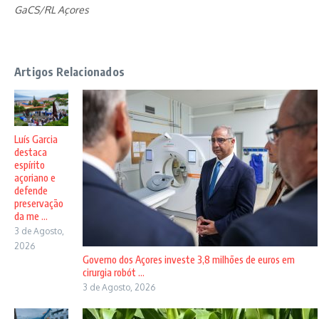
GaCS/RL Açores
Artigos Relacionados
Luís Garcia
destaca
espírito
açoriano e
defende
preservação
da me ...
3 de Agosto,
2026
Governo dos Açores investe 3,8 milhões de euros em
cirurgia robót ...
3 de Agosto, 2026