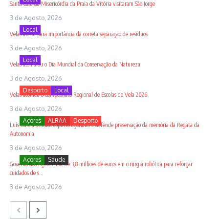
Santa Casa da Misericórdia da Praia da Vitória visitaram São Jorge
3 de Agosto, 2026
Local
Velas alerta para importância da correta separação de resíduos
3 de Agosto, 2026
Local
Velas assinalou o Dia Mundial da Conservação da Natureza
3 de Agosto, 2026
Desporto
Local
Velas acolheu o Campeonato Regional de Escolas de Vela 2026
3 de Agosto, 2026
Açores
ALRAA
Desporto
Luís Garcia destaca espírito açoriano e defende preservação da memória da Regata da
Autonomia
3 de Agosto, 2026
Açores
Saude
Governo dos Açores investe 3,8 milhões de euros em cirurgia robótica para reforçar
cuidados de s...
3 de Agosto, 2026