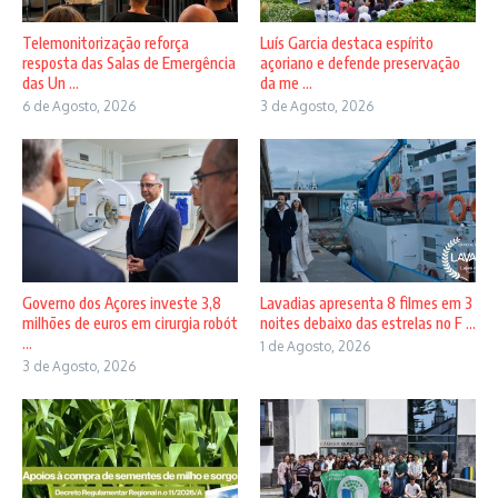
Telemonitorização reforça
Luís Garcia destaca espírito
resposta das Salas de Emergência
açoriano e defende preservação
das Un ...
da me ...
6 de Agosto, 2026
3 de Agosto, 2026
Governo dos Açores investe 3,8
Lavadias apresenta 8 filmes em 3
milhões de euros em cirurgia robót
noites debaixo das estrelas no F ...
...
1 de Agosto, 2026
3 de Agosto, 2026