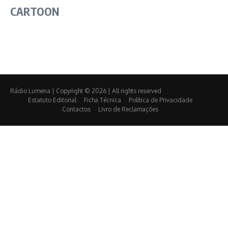
CARTOON
Rádio Lumena | Copyright © 2026 | All rights reserved
Estatuto Editorial
Ficha Técnica
Política de Privacidade
Contactos
Livro de Reclamações