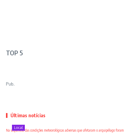
TOP 5
Pub.
Últimas notícias
Local
Na sequência das condições meteorológicas adversas que afetaram o arquipélago foram