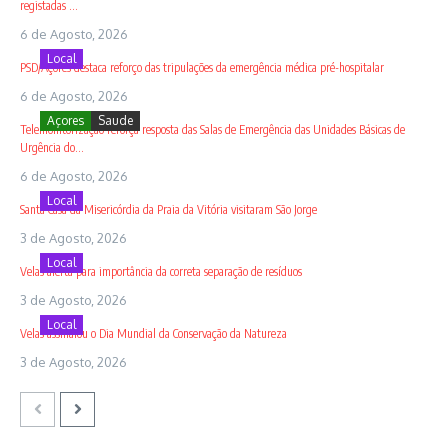
registadas ...
6 de Agosto, 2026
Local
PSD/Açores destaca reforço das tripulações da emergência médica pré-hospitalar
6 de Agosto, 2026
Açores
Saude
Telemonitorização reforça resposta das Salas de Emergência das Unidades Básicas de
Urgência do...
6 de Agosto, 2026
Local
Santa Casa da Misericórdia da Praia da Vitória visitaram São Jorge
3 de Agosto, 2026
Local
Velas alerta para importância da correta separação de resíduos
3 de Agosto, 2026
Local
Velas assinalou o Dia Mundial da Conservação da Natureza
3 de Agosto, 2026