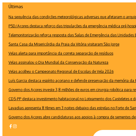
Ir
Últimas
para
Na sequência das condições meteorológicas adversas que afetaram o arquipé
o
conteúdo
PSD/Açores destaca reforço das tripulações da emergência médica pré-hospi
Telemonitorização reforça resposta das Salas de Emergência das Unidades B
Santa Casa da Misericórdia da Praia da Vitória visitaram São Jorge
Velas alerta para importância da correta separação de resíduos
Velas assinalou o Dia Mundial da Conservação da Natureza
Velas acolheu o Campeonato Regional de Escolas de Vela 2026
Luís Garcia destaca espírito açoriano e defende preservação da memória d
Governo dos Açores investe 3,8 milhões de euros em cirurgia robótica para re
CDS-PP destaca investimento habitacional no Loteamento dos Casteletes e def
Lavadias apresenta 8 filmes em 3 noites debaixo das estrelas no Forte de Sa
Governo dos Açores abre candidaturas aos apoios à compra de sementes de 