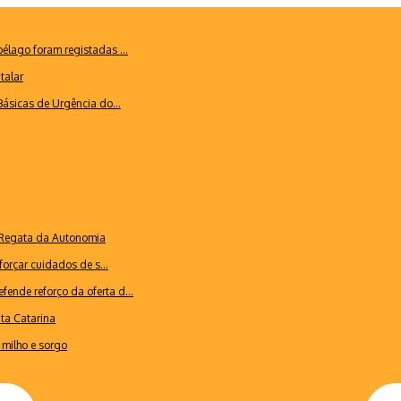
lago foram registadas ...
talar
ásicas de Urgência do...
a Regata da Autonomia
forçar cuidados de s...
ende reforço da oferta d...
nta Catarina
milho e sorgo