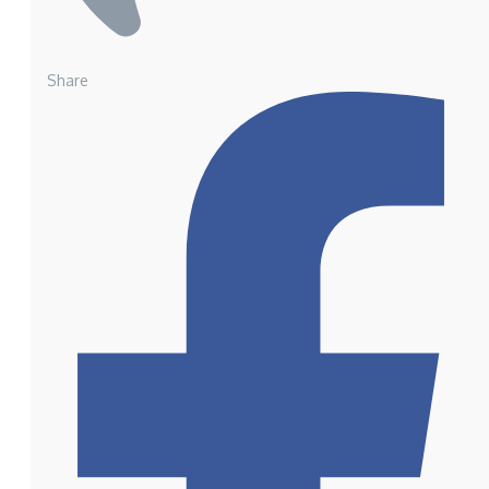
Share