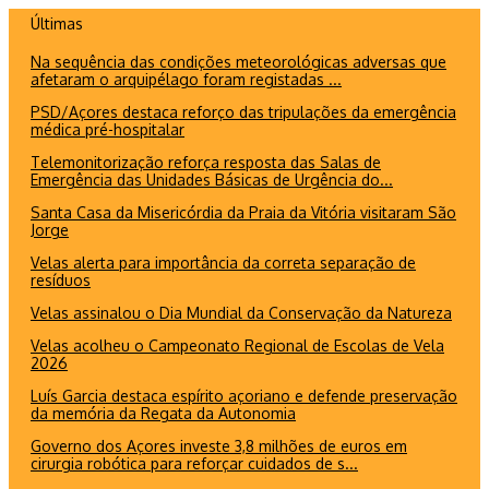
Ir
Últimas
para
Na sequência das condições meteorológicas adversas que
o
afetaram o arquipélago foram registadas ...
conteúdo
PSD/Açores destaca reforço das tripulações da emergência
médica pré-hospitalar
Telemonitorização reforça resposta das Salas de
Emergência das Unidades Básicas de Urgência do...
Santa Casa da Misericórdia da Praia da Vitória visitaram São
Jorge
Velas alerta para importância da correta separação de
resíduos
Velas assinalou o Dia Mundial da Conservação da Natureza
Velas acolheu o Campeonato Regional de Escolas de Vela
2026
Luís Garcia destaca espírito açoriano e defende preservação
da memória da Regata da Autonomia
Governo dos Açores investe 3,8 milhões de euros em
cirurgia robótica para reforçar cuidados de s...