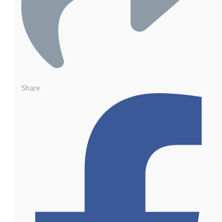
Share