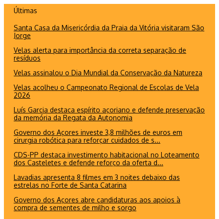
Ir
Últimas
para
Santa Casa da Misericórdia da Praia da Vitória visitaram São
o
Jorge
conteúdo
Velas alerta para importância da correta separação de
resíduos
Velas assinalou o Dia Mundial da Conservação da Natureza
Velas acolheu o Campeonato Regional de Escolas de Vela
2026
Luís Garcia destaca espírito açoriano e defende preservação
da memória da Regata da Autonomia
Governo dos Açores investe 3,8 milhões de euros em
cirurgia robótica para reforçar cuidados de s...
CDS-PP destaca investimento habitacional no Loteamento
dos Casteletes e defende reforço da oferta d...
Lavadias apresenta 8 filmes em 3 noites debaixo das
estrelas no Forte de Santa Catarina
Governo dos Açores abre candidaturas aos apoios à
compra de sementes de milho e sorgo