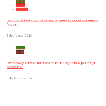
Açores
ALRAA
Desporto
Luís Garcia destaca espírito açoriano e defende preservação da memória da Regata da
Autonomia
3 de Agosto, 2026
Açores
Saude
Governo dos Açores investe 3,8 milhões de euros em cirurgia robótica para reforçar
cuidados de s...
3 de Agosto, 2026