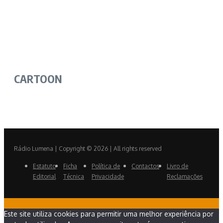
CARTOON
Rádio Lumena | Copyright © 2026 | All rights reserved
Estatuto
Ficha
Política de
Contactos
Livro de
Editorial
Técnica
Privacidade
Reclamações
Este site utiliza cookies para permitir uma melhor experiência por