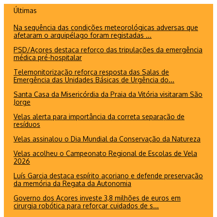
Ir
Últimas
para
Na sequência das condições meteorológicas adversas que
o
afetaram o arquipélago foram registadas ...
conteúdo
PSD/Açores destaca reforço das tripulações da emergência
médica pré-hospitalar
Telemonitorização reforça resposta das Salas de
Emergência das Unidades Básicas de Urgência do...
Santa Casa da Misericórdia da Praia da Vitória visitaram São
Jorge
Velas alerta para importância da correta separação de
resíduos
Velas assinalou o Dia Mundial da Conservação da Natureza
Velas acolheu o Campeonato Regional de Escolas de Vela
2026
Luís Garcia destaca espírito açoriano e defende preservação
da memória da Regata da Autonomia
Governo dos Açores investe 3,8 milhões de euros em
cirurgia robótica para reforçar cuidados de s...