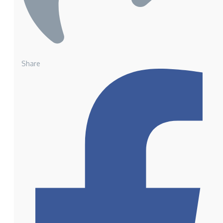
Share