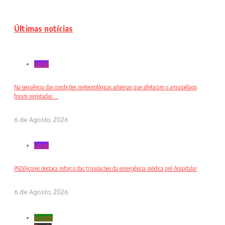
Últimas notícias
Local
Na sequência das condições meteorológicas adversas que afetaram o arquipélago
foram registadas ...
6 de Agosto, 2026
Local
PSD/Açores destaca reforço das tripulações da emergência médica pré-hospitalar
6 de Agosto, 2026
Açores