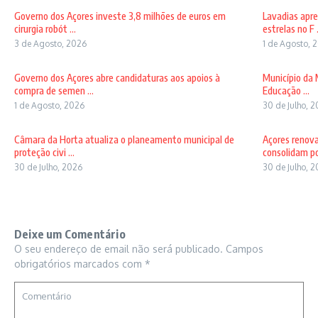
Governo dos Açores investe 3,8 milhões de euros em
Lavadias apre
cirurgia robót ...
estrelas no F .
3 de Agosto, 2026
1 de Agosto, 
Governo dos Açores abre candidaturas aos apoios à
Município da 
compra de semen ...
Educação ...
1 de Agosto, 2026
30 de Julho, 
Câmara da Horta atualiza o planeamento municipal de
Açores renov
proteção civi ...
consolidam pos
30 de Julho, 2026
30 de Julho, 
Deixe um Comentário
O seu endereço de email não será publicado.
Campos
obrigatórios marcados com
*