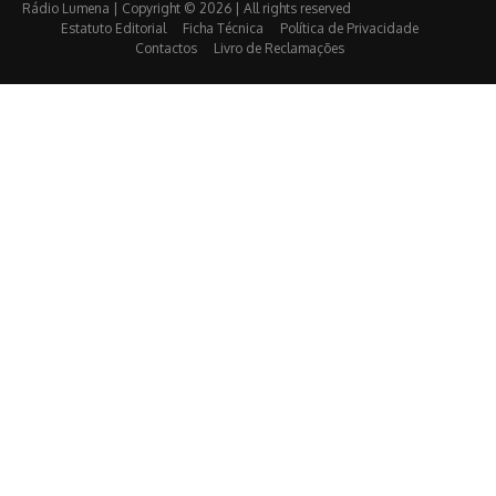
Rádio Lumena | Copyright © 2026 | All rights reserved
Estatuto Editorial
Ficha Técnica
Política de Privacidade
Contactos
Livro de Reclamações