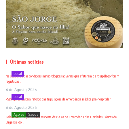
Últimas notícias
Local
Na sequência das condições meteorológicas adversas que afetaram o arquipélago foram
registadas ...
6 de Agosto, 2026
Local
PSD/Açores destaca reforço das tripulações da emergência médica pré-hospitalar
6 de Agosto, 2026
Açores
Saude
Telemonitorização reforça resposta das Salas de Emergência das Unidades Básicas de
Urgência do...