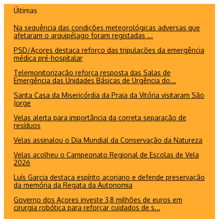
Ir
Últimas
para
Na sequência das condições meteorológicas adversas que
o
afetaram o arquipélago foram registadas ...
conteúdo
PSD/Açores destaca reforço das tripulações da emergência
médica pré-hospitalar
Telemonitorização reforça resposta das Salas de
Emergência das Unidades Básicas de Urgência do...
Santa Casa da Misericórdia da Praia da Vitória visitaram São
Jorge
Velas alerta para importância da correta separação de
resíduos
Velas assinalou o Dia Mundial da Conservação da Natureza
Velas acolheu o Campeonato Regional de Escolas de Vela
2026
Luís Garcia destaca espírito açoriano e defende preservação
da memória da Regata da Autonomia
Governo dos Açores investe 3,8 milhões de euros em
cirurgia robótica para reforçar cuidados de s...