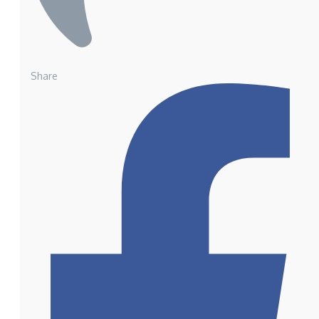
Share