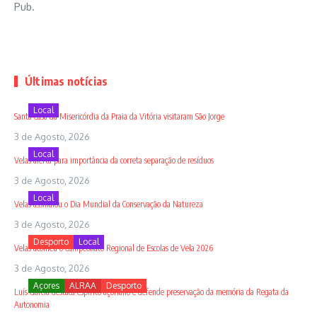
Pub.
Últimas notícias
Local
Santa Casa da Misericórdia da Praia da Vitória visitaram São Jorge
3 de Agosto, 2026
Local
Velas alerta para importância da correta separação de resíduos
3 de Agosto, 2026
Local
Velas assinalou o Dia Mundial da Conservação da Natureza
3 de Agosto, 2026
Desporto
Local
Velas acolheu o Campeonato Regional de Escolas de Vela 2026
3 de Agosto, 2026
Açores
ALRAA
Desporto
Luís Garcia destaca espírito açoriano e defende preservação da memória da Regata da
Autonomia