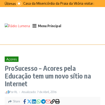
Ir para o conteúdo
Santa Casa da Misericórdia da Praia da Vitória visitaram São
Últimas
Menu Principal
Açores
ProSucesso – Acores pela
Educação tem um novo sítio na
Internet
Por
RL
Atualizado: 7 de Abril, 2016
Share