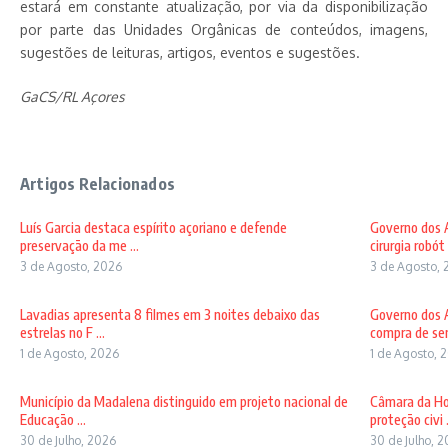
estará em constante atualização, por via da disponibilização
por parte das Unidades Orgânicas de conteúdos, imagens,
sugestões de leituras, artigos, eventos e sugestões.
GaCS/RL Açores
Artigos Relacionados
Luís Garcia destaca espírito açoriano e defende
Governo dos A
preservação da me ...
cirurgia robót .
3 de Agosto, 2026
3 de Agosto, 
Lavadias apresenta 8 filmes em 3 noites debaixo das
Governo dos A
estrelas no F ...
compra de sem
1 de Agosto, 2026
1 de Agosto, 
Município da Madalena distinguido em projeto nacional de
Câmara da Ho
Educação ...
proteção civi .
30 de Julho, 2026
30 de Julho, 