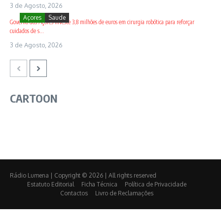
3 de Agosto, 2026
Açores
Saude
Governo dos Açores investe 3,8 milhões de euros em cirurgia robótica para reforçar
cuidados de s...
3 de Agosto, 2026
CARTOON
Rádio Lumena | Copyright © 2026 | All rights reserved
Estatuto Editorial
Ficha Técnica
Política de Privacidade
Contactos
Livro de Reclamações