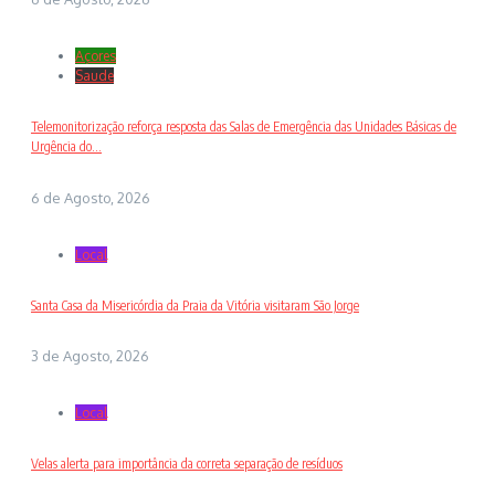
Açores
Saude
Telemonitorização reforça resposta das Salas de Emergência das Unidades Básicas de
Urgência do...
6 de Agosto, 2026
Local
Santa Casa da Misericórdia da Praia da Vitória visitaram São Jorge
3 de Agosto, 2026
Local
Velas alerta para importância da correta separação de resíduos