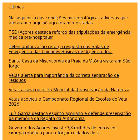
Ir
Últimas
para
Na sequência das condições meteorológicas adversas que
o
afetaram o arquipélago foram registadas ...
conteúdo
PSD/Açores destaca reforço das tripulações da emergência
médica pré-hospitalar
Telemonitorização reforça resposta das Salas de
Emergência das Unidades Básicas de Urgência do...
Santa Casa da Misericórdia da Praia da Vitória visitaram São
Jorge
Velas alerta para importância da correta separação de
resíduos
Velas assinalou o Dia Mundial da Conservação da Natureza
Velas acolheu o Campeonato Regional de Escolas de Vela
2026
Luís Garcia destaca espírito açoriano e defende preservação
da memória da Regata da Autonomia
Governo dos Açores investe 3,8 milhões de euros em
cirurgia robótica para reforçar cuidados de s...