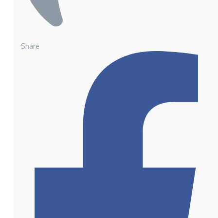
Share