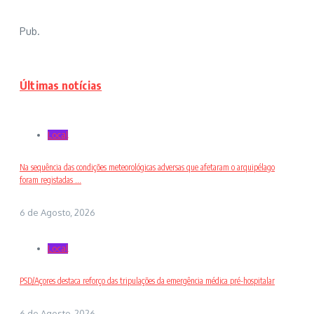
Pub.
Últimas notícias
Local
Na sequência das condições meteorológicas adversas que afetaram o arquipélago
foram registadas ...
6 de Agosto, 2026
Local
PSD/Açores destaca reforço das tripulações da emergência médica pré-hospitalar
6 de Agosto, 2026