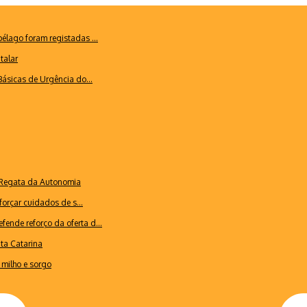
lago foram registadas ...
talar
ásicas de Urgência do...
a Regata da Autonomia
forçar cuidados de s...
ende reforço da oferta d...
nta Catarina
milho e sorgo