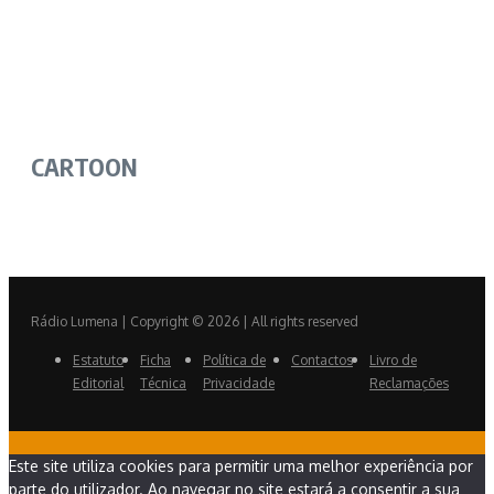
CARTOON
Rádio Lumena | Copyright © 2026 | All rights reserved
Estatuto
Ficha
Política de
Contactos
Livro de
Editorial
Técnica
Privacidade
Reclamações
Este site utiliza cookies para permitir uma melhor experiência por
parte do utilizador. Ao navegar no site estará a consentir a sua