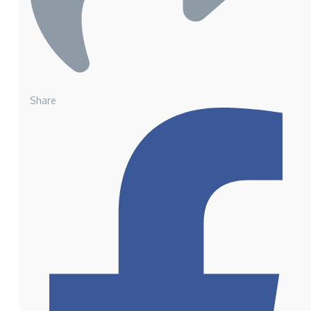
Share