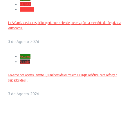
ALRAA
Desporto
Luís Garcia destaca espírito açoriano e defende preservação da memória da Regata da
Autonomia
3 de Agosto, 2026
Açores
Saude
Governo dos Açores investe 3,8 milhões de euros em cirurgia robótica para reforçar
cuidados de s...
3 de Agosto, 2026