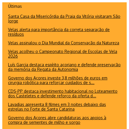
Ir
Últimas
para
Santa Casa da Misericórdia da Praia da Vitória visitaram São
o
Jorge
conteúdo
Velas alerta para importância da correta separação de
resíduos
Velas assinalou o Dia Mundial da Conservação da Natureza
Velas acolheu o Campeonato Regional de Escolas de Vela
2026
Luís Garcia destaca espírito açoriano e defende preservação
da memória da Regata da Autonomia
Governo dos Açores investe 3,8 milhões de euros em
cirurgia robótica para reforçar cuidados de s...
CDS-PP destaca investimento habitacional no Loteamento
dos Casteletes e defende reforço da oferta d...
Lavadias apresenta 8 filmes em 3 noites debaixo das
estrelas no Forte de Santa Catarina
Governo dos Açores abre candidaturas aos apoios à
compra de sementes de milho e sorgo