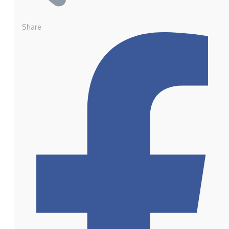
Share