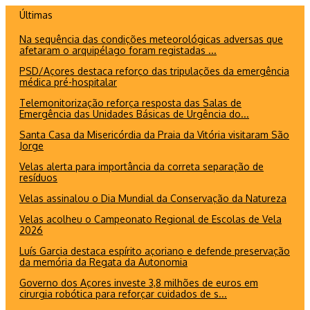
Ir
Últimas
para
Na sequência das condições meteorológicas adversas que
o
afetaram o arquipélago foram registadas ...
conteúdo
PSD/Açores destaca reforço das tripulações da emergência
médica pré-hospitalar
Telemonitorização reforça resposta das Salas de
Emergência das Unidades Básicas de Urgência do...
Santa Casa da Misericórdia da Praia da Vitória visitaram São
Jorge
Velas alerta para importância da correta separação de
resíduos
Velas assinalou o Dia Mundial da Conservação da Natureza
Velas acolheu o Campeonato Regional de Escolas de Vela
2026
Luís Garcia destaca espírito açoriano e defende preservação
da memória da Regata da Autonomia
Governo dos Açores investe 3,8 milhões de euros em
cirurgia robótica para reforçar cuidados de s...