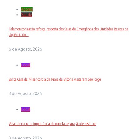
Açores
Saude
Telemonitorização reforça resposta das Salas de Emergência das Unidades Básicas de
Urgência do...
6 de Agosto, 2026
Local
Santa Casa da Misericórdia da Praia da Vitória visitaram São Jorge
3 de Agosto, 2026
Local
Velas alerta para importância da correta separação de resíduos
3 de Agosto, 2026