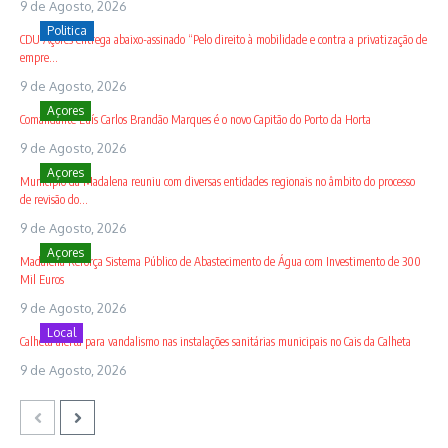
9 de Agosto, 2026
Politica
CDU Açores entrega abaixo-assinado “Pelo direito à mobilidade e contra a privatização de
empre...
9 de Agosto, 2026
Açores
Comandante Luís Carlos Brandão Marques é o novo Capitão do Porto da Horta
9 de Agosto, 2026
Açores
Município da Madalena reuniu com diversas entidades regionais no âmbito do processo
de revisão do...
9 de Agosto, 2026
Açores
Madalena Reforça Sistema Público de Abastecimento de Água com Investimento de 300
Mil Euros
9 de Agosto, 2026
Local
Calheta alerta para vandalismo nas instalações sanitárias municipais no Cais da Calheta
9 de Agosto, 2026