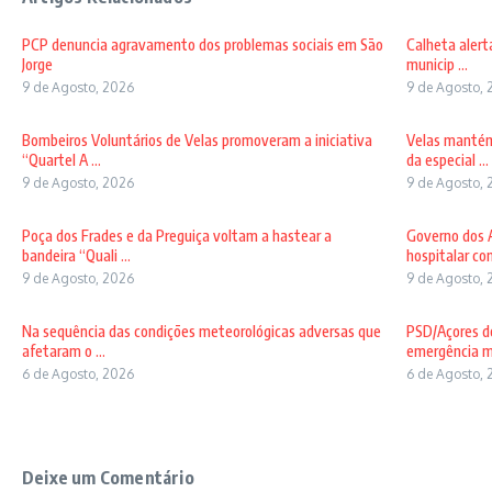
PCP denuncia agravamento dos problemas sociais em São
Calheta alert
Jorge
municip ...
9 de Agosto, 2026
9 de Agosto, 
Bombeiros Voluntários de Velas promoveram a iniciativa
Velas mantém
“Quartel A ...
da especial ...
9 de Agosto, 2026
9 de Agosto, 
Poça dos Frades e da Preguiça voltam a hastear a
Governo dos A
bandeira “Quali ...
hospitalar com
9 de Agosto, 2026
9 de Agosto, 
Na sequência das condições meteorológicas adversas que
PSD/Açores de
afetaram o ...
emergência mé
6 de Agosto, 2026
6 de Agosto, 
Deixe um Comentário