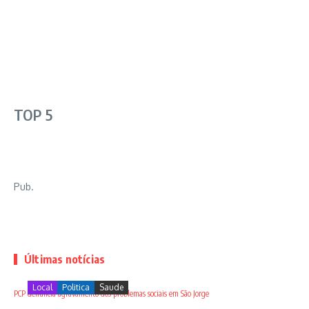
TOP 5
Pub.
Últimas notícias
Local
Politica
Saude
PCP denuncia agravamento dos problemas sociais em São Jorge