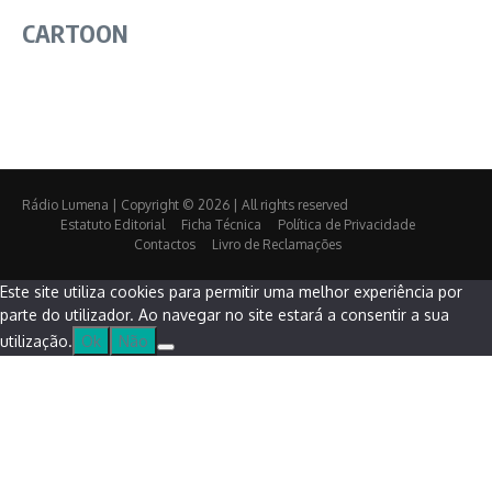
CARTOON
Rádio Lumena | Copyright © 2026 | All rights reserved
Estatuto Editorial
Ficha Técnica
Política de Privacidade
Contactos
Livro de Reclamações
Este site utiliza cookies para permitir uma melhor experiência por
parte do utilizador. Ao navegar no site estará a consentir a sua
utilização.
Ok
Não