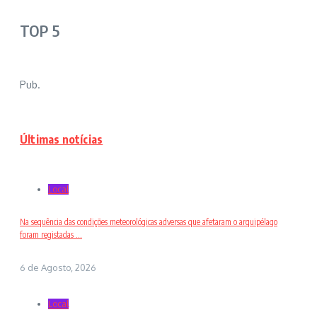
TOP 5
Pub.
Últimas notícias
Local
Na sequência das condições meteorológicas adversas que afetaram o arquipélago
foram registadas ...
6 de Agosto, 2026
Local