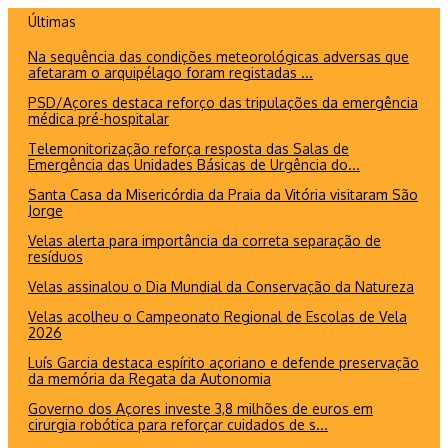
Ir
Últimas
para
Na sequência das condições meteorológicas adversas que
o
afetaram o arquipélago foram registadas ...
conteúdo
PSD/Açores destaca reforço das tripulações da emergência
médica pré-hospitalar
Telemonitorização reforça resposta das Salas de
Emergência das Unidades Básicas de Urgência do...
Santa Casa da Misericórdia da Praia da Vitória visitaram São
Jorge
Velas alerta para importância da correta separação de
resíduos
Velas assinalou o Dia Mundial da Conservação da Natureza
Velas acolheu o Campeonato Regional de Escolas de Vela
2026
Luís Garcia destaca espírito açoriano e defende preservação
da memória da Regata da Autonomia
Governo dos Açores investe 3,8 milhões de euros em
cirurgia robótica para reforçar cuidados de s...