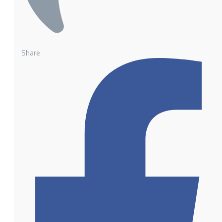
Share