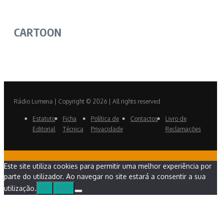
CARTOON
Rádio Lumena | Copyright © 2026 | All rights reserved
Estatuto
Ficha
Política de
Contactos
Livro de
Editorial
Técnica
Privacidade
Reclamações
Este site utiliza cookies para permitir uma melhor experiência por
parte do utilizador. Ao navegar no site estará a consentir a sua
utilização.
Ok
Não