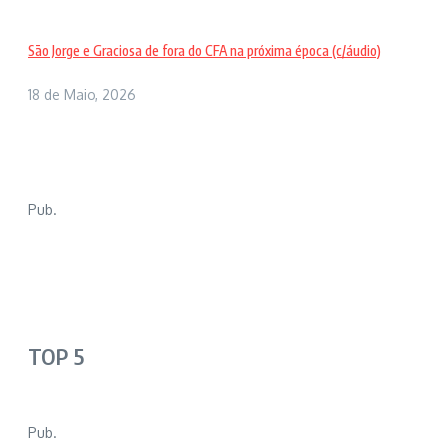
São Jorge e Graciosa de fora do CFA na próxima época (c/áudio)
18 de Maio, 2026
Pub.
TOP 5
Pub.