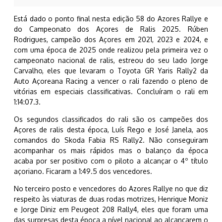
Está dado o ponto final nesta edição 58 do Azores Rallye e
do Campeonato dos Açores de Ralis 2025. Rúben
Rodrigues, campeão dos Açores em 2021, 2023 e 2024, e
com uma época de 2025 onde realizou pela primeira vez o
campeonato nacional de ralis, estreou do seu lado Jorge
Carvalho, eles que levaram o Toyota GR Yaris Rally2 da
Auto Açoreana Racing a vencer o rali fazendo o pleno de
vitórias em especiais classificativas. Concluíram o rali em
1:14:07.3.
Os segundos classificados do rali são os campeões dos
Açores de ralis desta época, Luís Rego e José Janela, aos
comandos do Skoda Fabia RS Rally2. Não conseguiram
acompanhar os mais rápidos mas o balanço da época
acaba por ser positivo com o piloto a alcançar o 4º título
açoriano. Ficaram a 1:49.5 dos vencedores.
No terceiro posto e vencedores do Azores Rallye no que diz
respeito às viaturas de duas rodas motrizes, Henrique Moniz
e Jorge Diniz em Peugeot 208 Rally4, eles que foram uma
das surpresas desta época a nível nacional ao alcançarem o