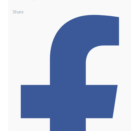
Share