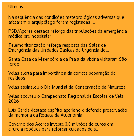
Ir
Últimas
para
Na sequência das condições meteorológicas adversas que
o
afetaram o arquipélago foram registadas ...
conteúdo
PSD/Açores destaca reforço das tripulações da emergência
médica pré-hospitalar
Telemonitorização reforça resposta das Salas de
Emergência das Unidades Básicas de Urgência do...
Santa Casa da Misericórdia da Praia da Vitória visitaram São
Jorge
Velas alerta para importância da correta separação de
resíduos
Velas assinalou o Dia Mundial da Conservação da Natureza
Velas acolheu o Campeonato Regional de Escolas de Vela
2026
Luís Garcia destaca espírito açoriano e defende preservação
da memória da Regata da Autonomia
Governo dos Açores investe 3,8 milhões de euros em
cirurgia robótica para reforçar cuidados de s...