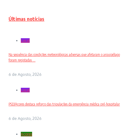
Últimas notícias
Local
Na sequência das condições meteorológicas adversas que afetaram o arquipélago
foram registadas ...
6 de Agosto, 2026
Local
PSD/Açores destaca reforço das tripulações da emergência médica pré-hospitalar
6 de Agosto, 2026
Açores