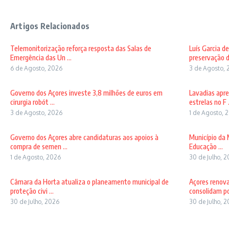
Artigos Relacionados
Telemonitorização reforça resposta das Salas de
Luís Garcia d
Emergência das Un ...
preservação d
6 de Agosto, 2026
3 de Agosto, 
Governo dos Açores investe 3,8 milhões de euros em
Lavadias apre
cirurgia robót ...
estrelas no F .
3 de Agosto, 2026
1 de Agosto, 
Governo dos Açores abre candidaturas aos apoios à
Município da 
compra de semen ...
Educação ...
1 de Agosto, 2026
30 de Julho, 
Câmara da Horta atualiza o planeamento municipal de
Açores renov
proteção civi ...
consolidam pos
30 de Julho, 2026
30 de Julho, 