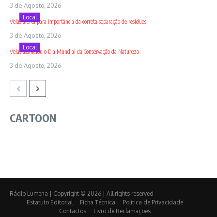
3 de Agosto, 2026
Local
Velas alerta para importância da correta separação de resíduos
3 de Agosto, 2026
Local
Velas assinalou o Dia Mundial da Conservação da Natureza
3 de Agosto, 2026
CARTOON
Rádio Lumena | Copyright © 2026 | All rights reserved
Estatuto Editorial
Ficha Técnica
Política de Privacidade
Contactos
Livro de Reclamações