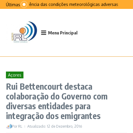
Ir para o conteúdo
Na sequência das condições meteorológicas adversas que afet
Últimas
Menu Principal
Açores
Rui Bettencourt destaca
colaboração do Governo com
diversas entidades para
integração dos emigrantes
Por
RL
Atualizado: 12 de Dezembro, 2016