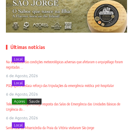
Últimas notícias
Local
Na sequência das condições meteorológicas adversas que afetaram o arquipélago foram
registadas ...
6 de Agosto, 2026
Local
PSD/Açores destaca reforço das tripulações da emergência médica pré-hospitalar
6 de Agosto, 2026
Açores
Saude
Telemonitorização reforça resposta das Salas de Emergência das Unidades Básicas de
Urgência do...
6 de Agosto, 2026
Local
Santa Casa da Misericórdia da Praia da Vitória visitaram São Jorge