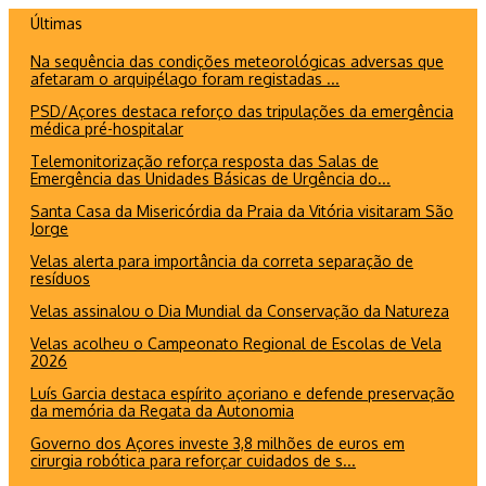
Ir
Últimas
para
Na sequência das condições meteorológicas adversas que
o
afetaram o arquipélago foram registadas ...
conteúdo
PSD/Açores destaca reforço das tripulações da emergência
médica pré-hospitalar
Telemonitorização reforça resposta das Salas de
Emergência das Unidades Básicas de Urgência do...
Santa Casa da Misericórdia da Praia da Vitória visitaram São
Jorge
Velas alerta para importância da correta separação de
resíduos
Velas assinalou o Dia Mundial da Conservação da Natureza
Velas acolheu o Campeonato Regional de Escolas de Vela
2026
Luís Garcia destaca espírito açoriano e defende preservação
da memória da Regata da Autonomia
Governo dos Açores investe 3,8 milhões de euros em
cirurgia robótica para reforçar cuidados de s...