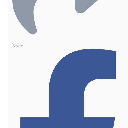
Share