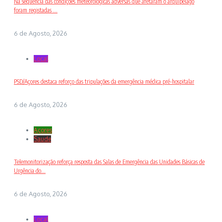
Na sequência das condições meteorológicas adversas que afetaram o arquipélago
foram registadas ...
6 de Agosto, 2026
Local
PSD/Açores destaca reforço das tripulações da emergência médica pré-hospitalar
6 de Agosto, 2026
Açores
Saude
Telemonitorização reforça resposta das Salas de Emergência das Unidades Básicas de
Urgência do...
6 de Agosto, 2026
Local