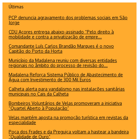
Ir
Últimas
para
PCP denuncia agravamento dos problemas sociais em São
o
Jorge
conteúdo
CDU Açores entrega abaixo-assinado “Pelo direito à
mobilidade e contra a privatização de empre...
Comandante Luís Carlos Brandão Marques é o novo
Capitão do Porto da Horta
Município da Madalena reuniu com diversas entidades
regionais no âmbito do processo de revisão do...
Madalena Reforça Sistema Público de Abastecimento de
Água com Investimento de 300 Mil Euros
Calheta alerta para vandalismo nas instalações sanitárias
municipais no Cais da Calheta
Bombeiros Voluntários de Velas promoveram a iniciativa
“Quartel Aberto à População”
Velas mantém aposta na promoção turística em revistas da
especialidade
Poça dos Frades e da Preguiça voltam a hastear a bandeira
“Qualidade de Ouro”