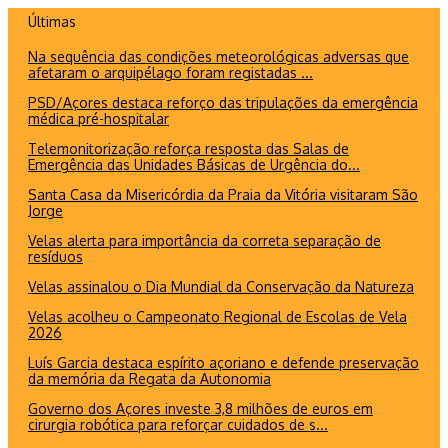
Ir
Últimas
para
Na sequência das condições meteorológicas adversas que
o
afetaram o arquipélago foram registadas ...
conteúdo
PSD/Açores destaca reforço das tripulações da emergência
médica pré-hospitalar
Telemonitorização reforça resposta das Salas de
Emergência das Unidades Básicas de Urgência do...
Santa Casa da Misericórdia da Praia da Vitória visitaram São
Jorge
Velas alerta para importância da correta separação de
resíduos
Velas assinalou o Dia Mundial da Conservação da Natureza
Velas acolheu o Campeonato Regional de Escolas de Vela
2026
Luís Garcia destaca espírito açoriano e defende preservação
da memória da Regata da Autonomia
Governo dos Açores investe 3,8 milhões de euros em
cirurgia robótica para reforçar cuidados de s...