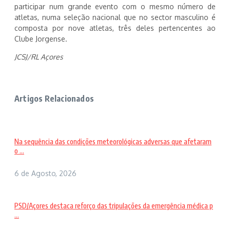
participar num grande evento com o mesmo número de
atletas, numa seleção nacional que no sector masculino é
composta por nove atletas, três deles pertencentes ao
Clube Jorgense.
JCSJ/RL Açores
Artigos Relacionados
Na sequência das condições meteorológicas adversas que afetaram
o ...
6 de Agosto, 2026
PSD/Açores destaca reforço das tripulações da emergência médica p
...