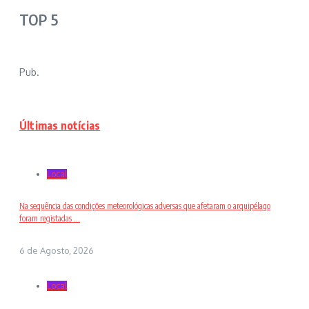
TOP 5
Pub.
Últimas notícias
Local
Na sequência das condições meteorológicas adversas que afetaram o arquipélago
foram registadas ...
6 de Agosto, 2026
Local