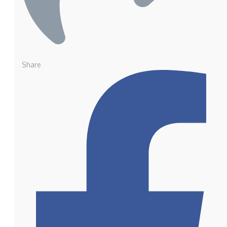
Share