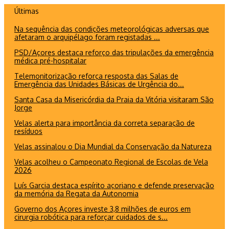
Ir
Últimas
para
Na sequência das condições meteorológicas adversas que
o
afetaram o arquipélago foram registadas ...
conteúdo
PSD/Açores destaca reforço das tripulações da emergência
médica pré-hospitalar
Telemonitorização reforça resposta das Salas de
Emergência das Unidades Básicas de Urgência do...
Santa Casa da Misericórdia da Praia da Vitória visitaram São
Jorge
Velas alerta para importância da correta separação de
resíduos
Velas assinalou o Dia Mundial da Conservação da Natureza
Velas acolheu o Campeonato Regional de Escolas de Vela
2026
Luís Garcia destaca espírito açoriano e defende preservação
da memória da Regata da Autonomia
Governo dos Açores investe 3,8 milhões de euros em
cirurgia robótica para reforçar cuidados de s...