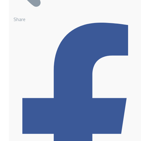
Share