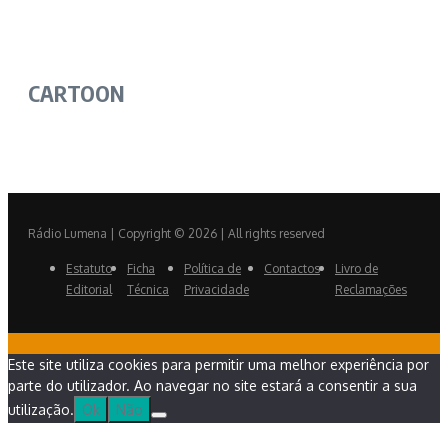
CARTOON
Rádio Lumena | Copyright © 2026 | All rights reserved
Estatuto
Ficha
Política de
Contactos
Livro de
Editorial
Técnica
Privacidade
Reclamações
Este site utiliza cookies para permitir uma melhor experiência por
parte do utilizador. Ao navegar no site estará a consentir a sua
utilização.
Ok
Não