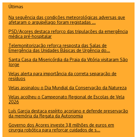
Ir
Últimas
para
Na sequência das condições meteorológicas adversas que
o
afetaram o arquipélago foram registadas ...
conteúdo
PSD/Açores destaca reforço das tripulações da emergência
médica pré-hospitalar
Telemonitorização reforça resposta das Salas de
Emergência das Unidades Básicas de Urgência do...
Santa Casa da Misericórdia da Praia da Vitória visitaram São
Jorge
Velas alerta para importância da correta separação de
resíduos
Velas assinalou o Dia Mundial da Conservação da Natureza
Velas acolheu o Campeonato Regional de Escolas de Vela
2026
Luís Garcia destaca espírito açoriano e defende preservação
da memória da Regata da Autonomia
Governo dos Açores investe 3,8 milhões de euros em
cirurgia robótica para reforçar cuidados de s...