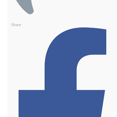
Share